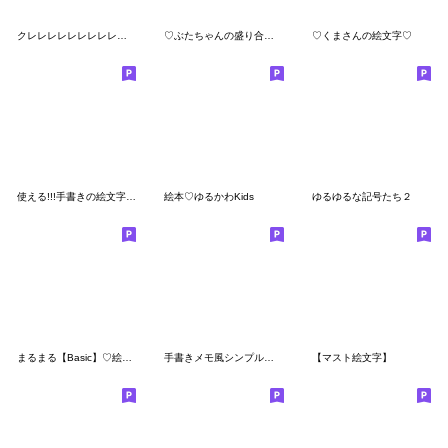
クレレレレレレレレレレレヨン♡poca絵文字
♡ぶたちゃんの盛り合わせ♡
♡くまさんの絵文字♡
使える!!!手書きの絵文字☺︎♪
絵本♡ゆるかわKids
ゆるゆるな記号たち２
まるまる【Basic】♡絵文字
手書きメモ風シンプル絵文字
【マスト絵文字】