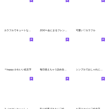
カラフルでキュートな顔つき絵文字☺︎★
ZOO〜あにまるフレンズ♡絵文字
可愛い♡カラフル
＊happy かわいい絵文字
毎日使えちゃう詰め合わせ♡
シンプルでおしゃれに♡【ミニ絵文字 2】
スノーマンといっしょ♡絵文字
貼り絵風ブタさん♡絵文字
お花スマイル♡絵文字♡ミニスタンプ