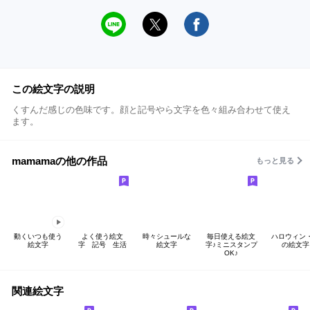
この絵文字の説明
くすんだ感じの色味です。顔と記号やら文字を色々組み合わせて使え
ます。
mamamaの他の作品
もっと見る
動くいつも使う
よく使う絵文
時々シュールな
毎日使える絵文
ハロウィン
絵文字
字 記号 生活
絵文字
字♪ミニスタンプ
の絵文字
OK♪
関連絵文字