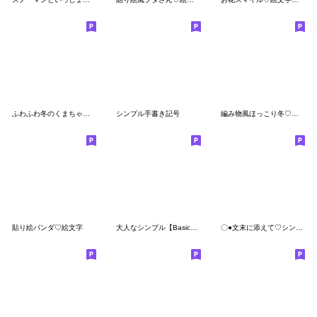
ふわふわ冬のくまちゃん♡絵文字
シンプル手書き記号
編み物風ほっこり冬♡絵文字
貼り絵パンダ♡絵文字
大人なシンプル【Basic】♡絵文字
〇●文末に添えて♡シンプル記号絵文字●〇