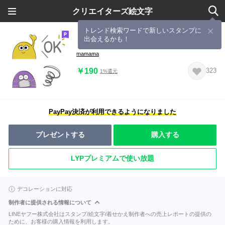
クリエイターズ絵文字
トレンド検索ワードで新しいスタンプに
出会えるかも！
くすみカラー毎日使える絵文字
mamama
￥190
323
1%還元
PayPay決済が利用できるようになりました
プレゼントする
購入する
LYPプレミアムで使い放題
デコレーションに対応
制作者に提供される情報について
LINEヤフー株式会社はスタンプ/絵文字/着せかえ制作者への売上レポートの提供の
ために、お客様の購入情報を利用します。