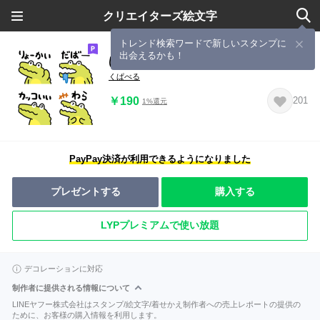
クリエイターズ絵文字
トレンド検索ワードで新しいスタンプに
出会えるかも！
ばくばくワニ絵文字２
くぱべる
￥190
201
1%還元
PayPay決済が利用できるようになりました
プレゼントする
購入する
LYPプレミアムで使い放題
デコレーションに対応
制作者に提供される情報について
LINEヤフー株式会社はスタンプ/絵文字/着せかえ制作者への売上レポートの提供の
ために、お客様の購入情報を利用します。