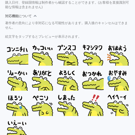
購入日付、登録国情報は制作者から確認することができます。(お客様を直接識別可
能な情報は含まれません)
対応機能について
著作者の意向により非対応になる可能性があります。購入後のキャンセルはできま
せん。
絵文字をタップするとプレビューが表示されます。