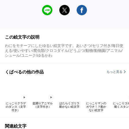
この絵文字の説明
わにをモチーフにしたゆるい絵文字です。あいさつ/セリフ付き/毎日使
える/使いやすい/爬虫類/クロコダイル/どうぶつ/動物/動物園/アニマル/
シュール/ユニーク/ゆるかわ
くぱべるの他の作品
もっと見る
にっこりクラゲ
盆踊りアニマル
はたらくゴリラ
にっこりマンの
にっこりゴ
のダンス（文字
（文字付き）
動かない絵文字
ガウチ！？動か
動くスタン
付き）
ない絵文字
関連絵文字