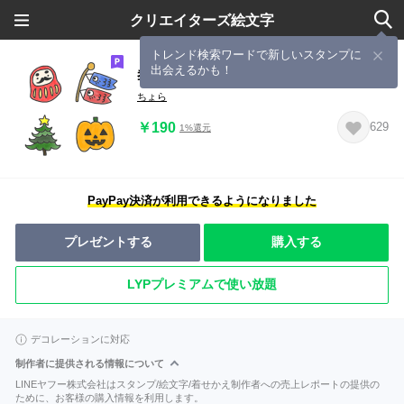
クリエイターズ絵文字
トレンド検索ワードで新しいスタンプに
出会えるかも！
季節の行事スタンプ
ちょら
￥190
629
1%還元
PayPay決済が利用できるようになりました
プレゼントする
購入する
LYPプレミアムで使い放題
デコレーションに対応
制作者に提供される情報について
LINEヤフー株式会社はスタンプ/絵文字/着せかえ制作者への売上レポートの提供の
ために、お客様の購入情報を利用します。