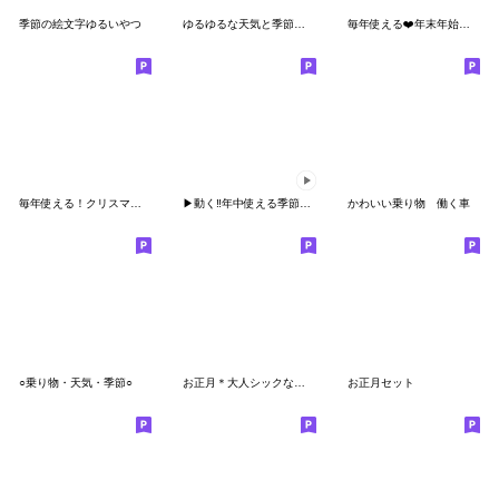
季節の絵文字ゆるいやつ
ゆるゆるな天気と季節のえもじ˖✧
毎年使える❤️年末年始の絵文字
毎年使える！クリスマス＆お正月 絵文字
▶︎動く‼︎年中使える季節のイベント♡
かわいい乗り物 働く車
○乗り物・天気・季節○
お正月＊大人シックな絵文字 【再販】
お正月セット