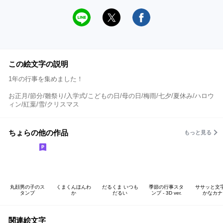
この絵文字の説明
1年の行事を集めました！
お正月/節分/雛祭り/入学式/こどもの日/母の日/梅雨/七夕/夏休み/ハロウ
ィン/紅葉/雪/クリスマス
ちょらの他の作品
もっと見る
丸顔男の子のス
くまくんほんわ
だるくま いつも
季節の行事スタ
ササッと
タンプ
か
だるい
ンプ - 3D ver.
かなカナ
関連絵文字