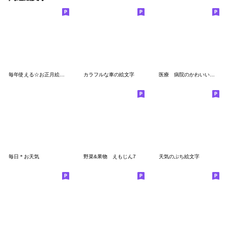
毎年使える☆お正月絵文字
カラフルな車の絵文字
医療 病院のかわいい絵文字
毎日＊お天気
野菜&果物 えもじん7
天気のぷち絵文字