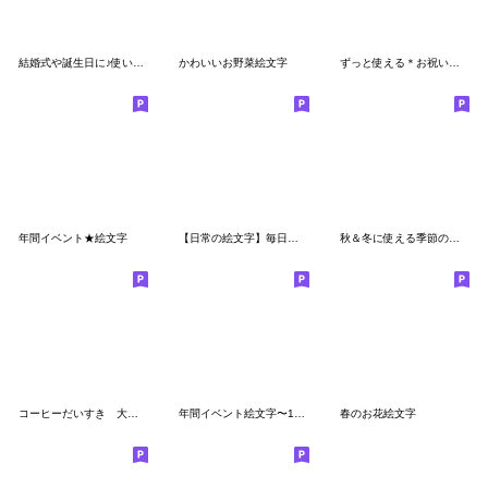
結婚式や誕生日に♪使いやすいお祝い絵文字
かわいいお野菜絵文字
ずっと使える＊お祝い＆イベント＊絵文字＊
年間イベント★絵文字
【日常の絵文字】毎日使える♪家事・美容編
秋＆冬に使える季節の絵文字
コーヒーだいすき 大人絵文字
年間イベント絵文字〜12年間使えちゃう〜
春のお花絵文字