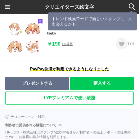
クリエイターズ絵文字
トレンド検索ワードで新しいスタンプに
出会えるかも！
キャバリアさん絵文字
kajiko
￥190
178
1%還元
PayPay決済が利用できるようになりました
プレゼントする
購入する
LYPプレミアムで使い放題
デコレーションに対応
制作者に提供される情報について
LINEヤフー株式会社はスタンプ/絵文字/着せかえ制作者への売上レポートの提供の
ために、お客様の購入情報を利用します。