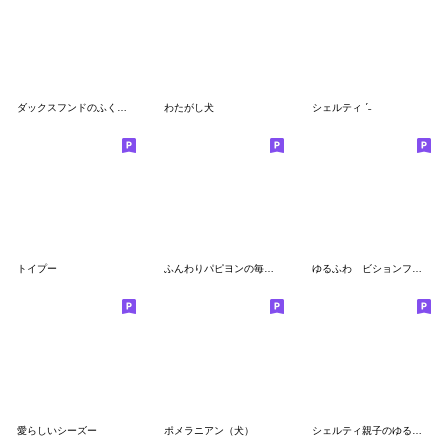
ダックスフンドのふくまる絵文字
わたがし犬
シェルティ ˊ˗
トイプー
ふんわりパピヨンの毎日絵文字
ゆるふわ ビションフリーゼ 絵文字1
愛らしいシーズー
ポメラニアン（犬）
シェルティ親子のゆるいシンプル絵文字