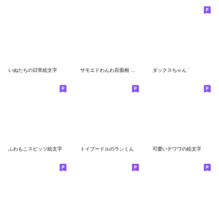
いぬたちの日常絵文字
サモエドわんわ百面相 絵文字
ダックスちゃん ᐝ
ふわもこスピッツ絵文字
トイプードルのランくん
可愛いチワワの絵文字