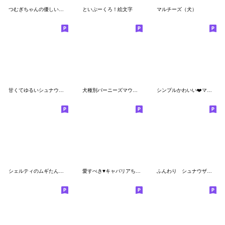
つむぎちゃんの優しい世界絵文字
といぷーくろ！絵文字
マルチーズ（犬）
甘くてゆるいシュナウザー 絵文字
犬種別バーニーズマウンテンドッグ絵文字
シンプルかわいい❤️マルチーズ
シェルティのムギたん。絵文字
愛すべき♥キャバリアちゃん
ふんわり シュナウザー 絵文字3