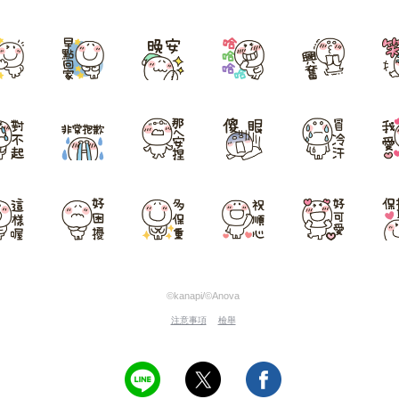
©kanapi/©Anova
注意事項
檢舉