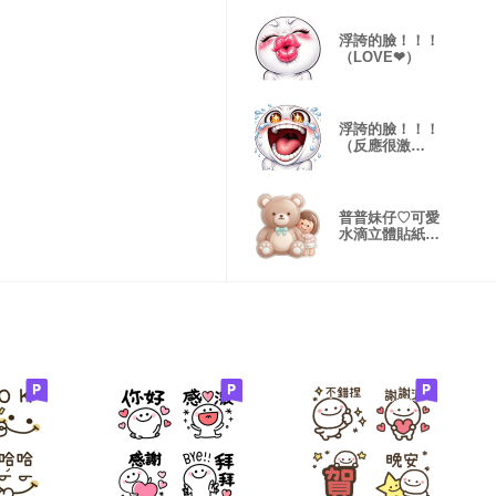
浮誇的臉！！！
（LOVE❤）
浮誇的臉！！！
（反應很激
烈！）
普普妹仔♡可愛
水滴立體貼紙造
型