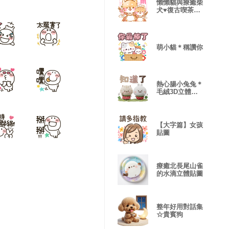
懶懶貓與療癒柴
犬♥復古喫茶♥
禮貌柴犬
萌小貓＊稱讚你
熱心腸小兔兔＊
毛絨3D立體貼
圖 1
【大字篇】女孩
貼圖
療癒北長尾山雀
的水滴立體貼圖
整年好用對話集
☆貴賓狗