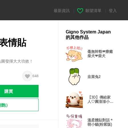
最新資訊
|
願望清單
|
登入
Gigno System Japan
的其他作品
字表情貼
毫無幹勁❤療癒
柴犬❤柴犬
小貼圖發揮大大功效！
648
韭菜兔2
購買
【3D】傳給家
人♡圓澎澎小山
到飽）
雀
溫柔體貼對話＊
萌小貓(粉紫版)