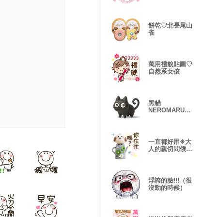
餅乾♡北長尾山
雀
萬用禮貌貼圖♡
自然系女孩
黑貓
NEROMARU
3D版
一直都好用✳大
人的親切問候
【立體版】
浮誇的臉!!!（很
沒勁的時候）