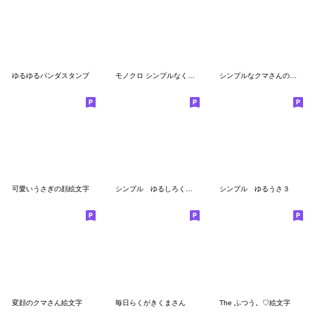
ゆるゆるパンダスタンプ
モノクロ シンプルなくまさんの絵文字
シンプルなクマさんの絵文字2
可愛いうさぎの顔絵文字
シンプル ゆるしろくま３
シンプル ゆるうさ３
変顔のクマさん絵文字
毎日らくがきくまさん
The ふつう。♡絵文字