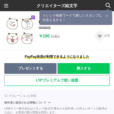
クリエイターズ絵文字
トレンド検索ワードで新しいスタンプに
出会えるかも！
ゆるいパンダの絵文字
gomassis
￥190
478
1%還元
PayPay決済が利用できるようになりました
プレゼントする
購入する
LYPプレミアムで使い放題
デコレーションに対応
制作者に提供される情報について
LINEヤフー株式会社はスタンプ/絵文字/着せかえ制作者への売上レポートの提供の
ために、お客様の購入情報を利用します。