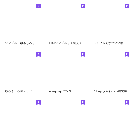
シンプル ゆるしろくま２
白いシンプルくま絵文字
シンプルでかわいい動物絵文字
ゆるまーるのメッセージ♡絵文字♡ミニsp
everyday パンダ♡
＊happy かわいい絵文字