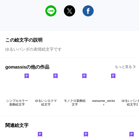
この絵文字の説明
ゆるいパンダの表情絵文字です
gomassisの他の作品
もっと見る
シンプルカラー
ゆるいシロクマ
モノクロ装飾絵
wataame_sticke
ゆるいパン
装飾絵文字
絵文字
文字
r
絵文字2
関連絵文字