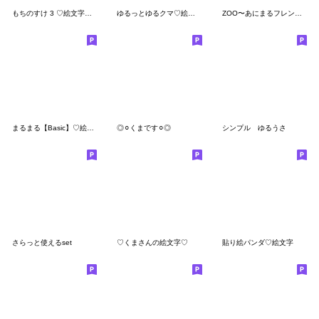
もちのすけ 3 ♡絵文字♡ミニスタンプ
ゆるっとゆるクマ♡絵文字
ZOO〜あにまるフレンズ♡絵文字
まるまる【Basic】♡絵文字
◎⚪︎くまです⚪︎◎
シンプル ゆるうさ
さらっと使えるset
♡くまさんの絵文字♡
貼り絵パンダ♡絵文字