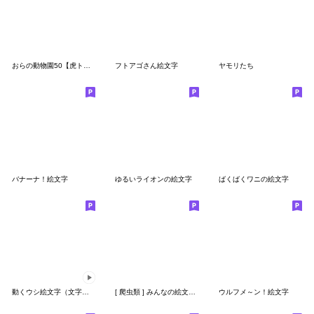
おらの動物園50【虎トラ1】
フトアゴさん絵文字
ヤモリたち
バナーナ！絵文字
ゆるいライオンの絵文字
ばくばくワニの絵文字
動くウシ絵文字（文字付き）
[ 爬虫類 ] みんなの絵文字 基本セット
ウルフメ～ン！絵文字