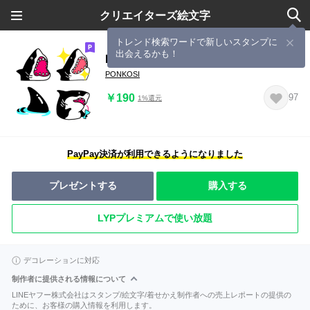
クリエイターズ絵文字
トレンド検索ワードで新しいスタンプに
出会えるかも！
Popなサメ
PONKOSI
￥190
97
1%還元
PayPay決済が利用できるようになりました
プレゼントする
購入する
LYPプレミアムで使い放題
デコレーションに対応
制作者に提供される情報について
LINEヤフー株式会社はスタンプ/絵文字/着せかえ制作者への売上レポートの提供の
ために、お客様の購入情報を利用します。