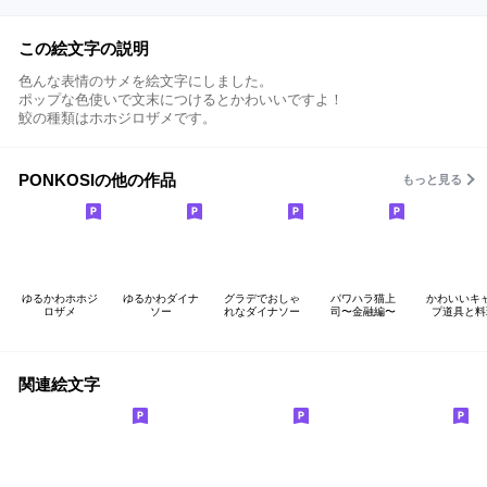
この絵文字の説明
色んな表情のサメを絵文字にしました。
ポップな色使いで文末につけるとかわいいですよ！
鮫の種類はホホジロザメです。
PONKOSIの他の作品
もっと見る
ゆるかわホホジ
ゆるかわダイナ
グラデでおしゃ
パワハラ猫上
かわいいキ
ロザメ
ソー
れなダイナソー
司〜金融編〜
プ道具と料
関連絵文字