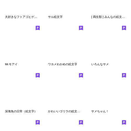
大好きなフトアゴヒゲトカゲの絵文字
サル絵文字
[ 両生類 ] みんなの絵文字 基本セット
Mr.モアイ
ワカメわかめの絵文字
いろんなサメ
深海魚の日常（絵文字）
かわいいゴリラの絵文字【ジュニア】
サメちゃん！