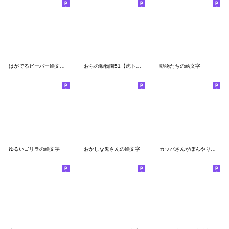
はがでるビーバー絵文字２
おらの動物園51【虎トラ2】
動物たちの絵文字
ゆるいゴリラの絵文字
おかしな鬼さんの絵文字
カッパさんがぼんやり光るネオン絵文字