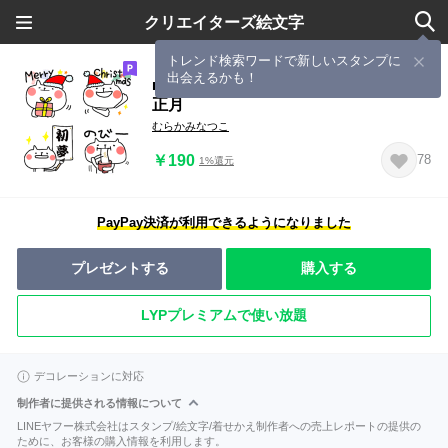
クリエイターズ絵文字
トレンド検索ワードで新しいスタンプに
出会えるかも！
■毎日もちねこサン9■クリスマス＆お
正月
むらかみなつこ
￥190
78
1%還元
PayPay決済が利用できるようになりました
プレゼントする
購入する
LYPプレミアムで使い放題
デコレーションに対応
制作者に提供される情報について
LINEヤフー株式会社はスタンプ/絵文字/着せかえ制作者への売上レポートの提供の
ために、お客様の購入情報を利用します。