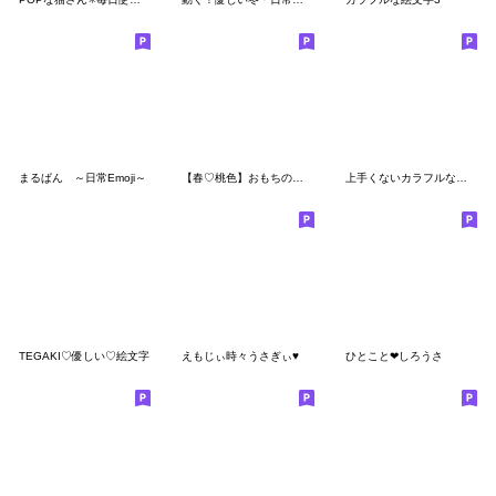
まるぱん ～日常Emoji～
【春♡桃色】おもちの絵文字
上手くないカラフルな絵文字
TEGAKI♡優しい♡絵文字
えもじぃ時々うさぎぃ♥
ひとこと❤しろうさ