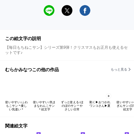
この絵文字の説明
【毎日もちねこサン】シリーズ第9弾！クリスマスもお正月も使えるセ
ットです♪
むらかみなつこの他の作品
もっと見る
使いやすい♪ふわ
使いやすい♪気ま
ずっと使える♪ほ
動く▶おつかれ
使いやすい♪
もこサン＊優し
まなわんこサン
のぼのサン＊や
ワンコさん▶夏
ぎんサン♪日
い気遣い＊
＊絵文字
さしい日常
絵文字
関連絵文字