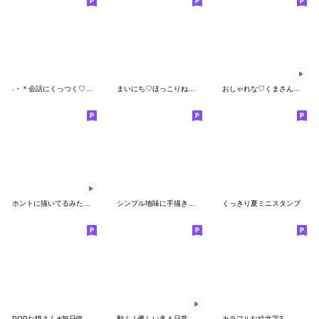
.・＊会話にくっつく♡文字MIX北欧風＊・．
まいにち♡ほっこりねこの秋冬絵文字
おしゃれな♡くまさん 動く絵文字
ホントに描いてるみたいに動くお手紙絵文字
シンプル地味に手描きな定番絵文字2
くっきり夏ミニスタンプ
POPな猫さん✳︎毎日使える絵文字
動く！優しい冬＊日常絵文字
カラフルな絵文字3