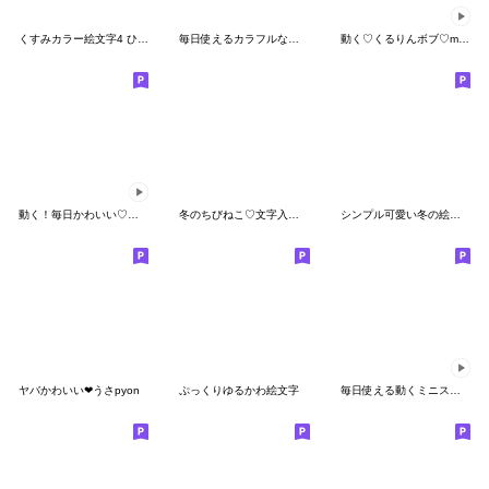
くすみカラー絵文字4 ひとこと
毎日使えるカラフルな絵文字
動く♡くるりんボブ♡miniガール
動く！毎日かわいい♡プチネコ絵文字
冬のちびねこ♡文字入り絵文字
シンプル可愛い冬の絵文字
ヤバかわいい❤うさpyon
ぷっくりゆるかわ絵文字
毎日使える動くミニスタンプ