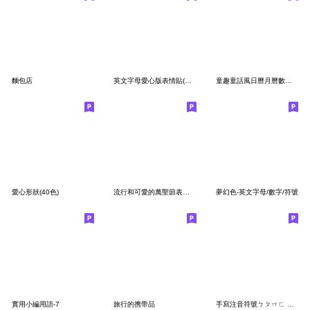
麵包店
英文字母愛心版表情貼(彩色)
童趣童話風日曆月曆數字文字貼
愛心形狀(40色)
流行和可愛的萬聖節表情符號
夢幻色-英文字母/數字/符號
實用小編用語-7
旅行的携带品
手寫注音符號ㄅㄆㄇㄈ 彩色篇