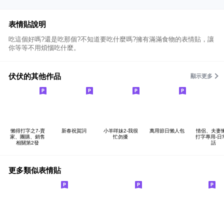
表情貼說明
吃這個好嗎?還是吃那個?不知道要吃什麼嗎?擁有滿滿食物的表情貼，讓
你等等不用煩惱吃什麼。
伏伏的其他作品
顯示更多
懶得打字之7-賣
新春祝賀詞
小羊咩妹2-我很
萬用節日懶人包
情侶、夫妻
家、團購、銷售
忙勿擾
打字專用-日
相關第2發
話
更多類似表情貼