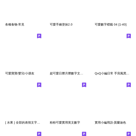
各種食物-常見
可愛手繪塗抹2.0
可愛數字標籤 04 [1-40]
可愛寶寶/嬰兒/小朋友
超可愛日曆月曆數字文字貼
QxQ小編日常 手寫風黑色數字英文字母表情貼
[ 水果 ] 全部的表情文字基本安排
粉粉可愛實用英文數字
實用小編用語-莫蘭迪色