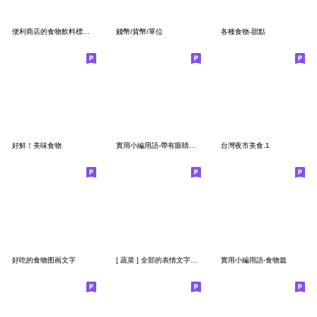
便利商店的食物飲料標記貼
錢幣/貨幣/單位
各種食物-甜點
好鮮！美味食物
實用小編用語-帶有眼睛的字母數字
台灣夜市美食.1
好吃的食物图画文字
[ 蔬菜 ] 全部的表情文字基本安排
實用小編用語-食物篇