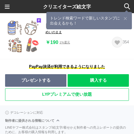
クリエイターズ絵文字
トレンド検索ワードで新しいスタンプに
出会えるかも！
日用品 消耗品 化粧品 えもじん8
めいのまま
￥190
354
1%還元
PayPay決済が利用できるようになりました
プレゼントする
購入する
LYPプレミアムで使い放題
デコレーションに対応
制作者に提供される情報について
LINEヤフー株式会社はスタンプ/絵文字/着せかえ制作者への売上レポートの提供の
ために、お客様の購入情報を利用します。