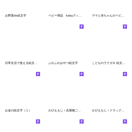
お野菜de絵文字
ベビー用品 babyグッズ 赤ちゃん 絵文字
ママと赤ちゃんのベビー用品絵文字
日常生活で使える絵文字５
ふわふわおやつ絵文字
こどものラクガキ 絵文字【たべもの】
お金の絵文字（１）
かびえもじ＜店屋物ごはん編＞
かびえもじ＜ドラッグストア編＞