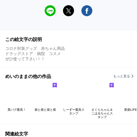
この絵文字の説明
コロナ対策グッズ 赤ちゃん用品
ドラッグストア 病院 コスメ
ぜひ使って下さい！！
めいのままの他の作品
もっと見る
黒パグ最高！
柴と柴と柴と柴
しーずー最高ス
さくらちゃん＆
黒柴LIFE
タンプ
こはるちゃんス
タンプ
関連絵文字