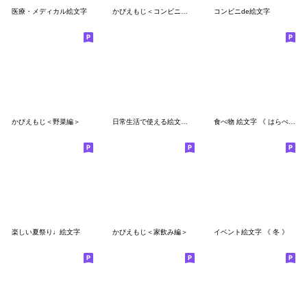
医療・メディカル絵文字
かびえもじ＜コンビニ編＞
コンビニde絵文字
かびえもじ＜野菜編＞
日常生活で使える絵文字４
食べ物 絵文字 《 はらぺこ縁日 》
楽しい夏祭り♩絵文字
かびえもじ＜家飲み編＞
イベント絵文字 《 冬 》