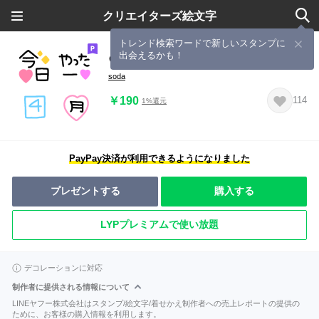
クリエイターズ絵文字
トレンド検索ワードで新しいスタンプに
出会えるかも！
♡かわいくて使えそうな文字♡
soda
￥190
114
1%還元
PayPay決済が利用できるようになりました
プレゼントする
購入する
LYPプレミアムで使い放題
デコレーションに対応
制作者に提供される情報について
LINEヤフー株式会社はスタンプ/絵文字/着せかえ制作者への売上レポートの提供の
ために、お客様の購入情報を利用します。