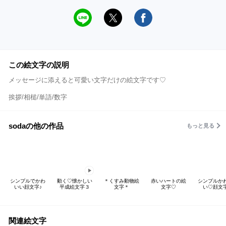
この絵文字の説明
メッセージに添えると可愛い文字だけの絵文字です♡
挨拶/相槌/単語/数字
sodaの他の作品
もっと見る
シンプルでかわ
動く♡懐かしい
＊くすみ動物絵
赤いハートの絵
シンプルか
いい顔文字♪
平成絵文字３
文字＊
文字♡
い♡顔文
関連絵文字