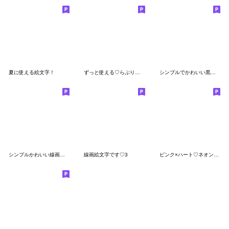
夏に使える絵文字！
ずっと使える♡らぶりーえもじ3
シンプルでかわいい黒文字〜コロナ〜(2)
シンプルかわいい線画絵文字
線画絵文字です♡3
ピンク×ハート♡ネオンスケジュール♡2