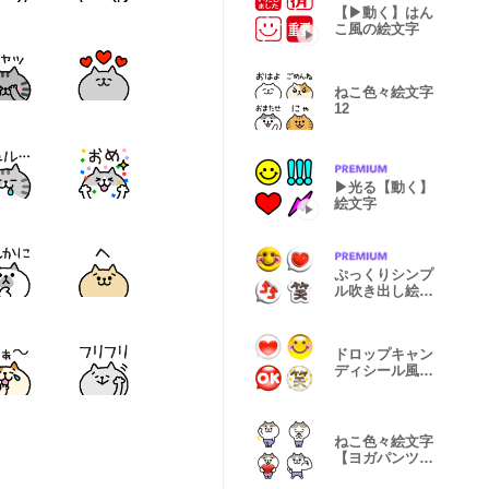
【▶︎動く】はん
こ風の絵文字
ねこ色々絵文字
12
▶︎光る【動く】
絵文字
ぷっくりシンプ
ル吹き出し絵文
字
ドロップキャン
ディシール風絵
文字
ねこ色々絵文字
【ヨガパンツ】
13