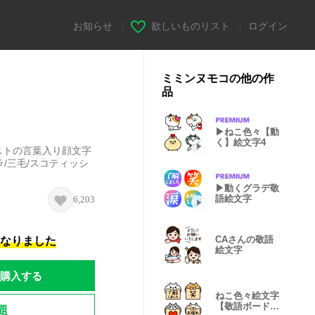
お知らせ
|
欲しいものリスト
|
ログイン
ミミンヌモコの他の作
品
▶︎ねこ色々【動
く】絵文字4
ストの言葉入り顔文字
ラ/三毛/スコティッシ
▶︎動くグラデ敬
語絵文字
6,203
CAさんの敬語
になりました
絵文字
購入する
ねこ色々絵文字
【敬語ボード】
題