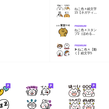
ねこ色々絵文字
15【ネガティ
ブ】
ねこ色々スタン
プ2（ほめるネ
コ）
▶︎ねこ色々【動
く】絵文字5