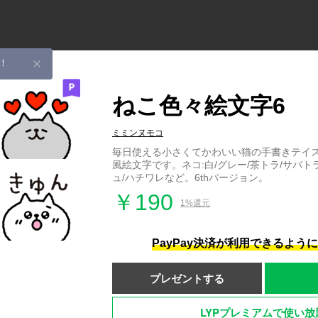
！
ねこ色々絵文字6
ミミンヌモコ
毎日使える小さくてかわいい猫の手書きテイ
風絵文字です。ネコ:白/グレー/茶トラ/サバト
ュ/ハチワレなど。6thバージョン。
￥190
1%還元
PayPay決済が利用できるよう
プレゼントする
LYPプレミアムで使い放