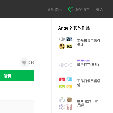
最新資訊
|
願望清單
|
登入
Angel的其他作品
工作日常用語必
備.2
616
懶得打字(日常)
購買
工作日常用語必
備
微商/網拍日常
用詞