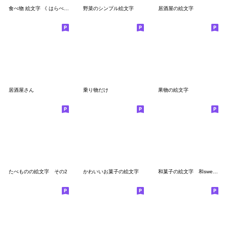
食べ物 絵文字 《 はらぺこフルーツ 》
野菜のシンプル絵文字
居酒屋の絵文字
居酒屋さん
乗り物だけ
果物の絵文字
たべものの絵文字 その2
かわいいお菓子の絵文字
和菓子の絵文字 和sweets