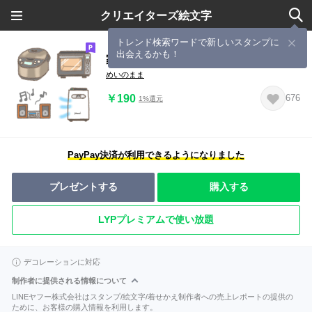
クリエイターズ絵文字
トレンド検索ワードで新しいスタンプに
出会えるかも！
家電 電化製品
めいのまま
￥190
676
1%還元
PayPay決済が利用できるようになりました
プレゼントする
購入する
LYPプレミアムで使い放題
デコレーションに対応
制作者に提供される情報について
LINEヤフー株式会社はスタンプ/絵文字/着せかえ制作者への売上レポートの提供の
ために、お客様の購入情報を利用します。