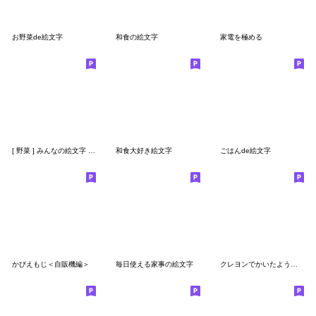
お野菜de絵文字
和食の絵文字
家電を極める
[ 野菜 ] みんなの絵文字 基本セット
和食大好き絵文字
ごはんde絵文字
かびえもじ＜自販機編＞
毎日使える家事の絵文字
クレヨンでかいたようなゆるい絵文字(料理)