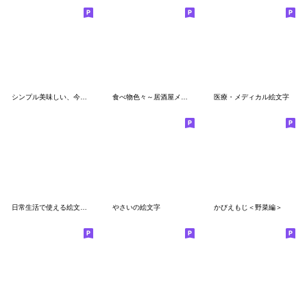
シンプル美味しい、今日の晩ごはん！
食べ物色々～居酒屋メニュー・おつまみ～
医療・メディカル絵文字
日常生活で使える絵文字２
やさいの絵文字
かびえもじ＜野菜編＞