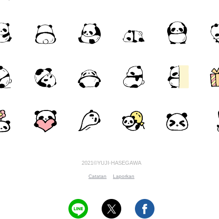
2021©YUJI-HASEGAWA
Catatan
Laporkan