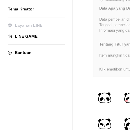
Data Apa yang Di
Tema Kreator
Data pembelian di
Tanggal pembelian
Layanan LINE
Informasi yang dap
LINE GAME
Tentang Fitur y
Bantuan
Item mungkin tida
Klik emotikon untu