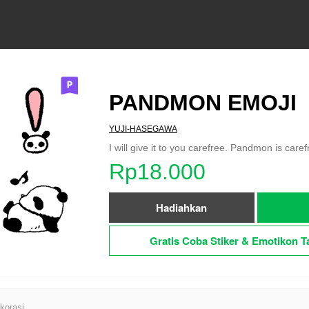
PANDMON EMOJI
YUJI-HASEGAWA
I will give it to you carefree. Pandmon is caref
Rp18.000
Hadiahkan
Gratis Coba Stiker & Emotikon T
korasi