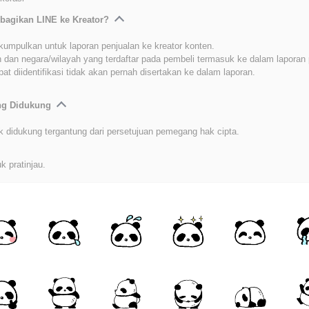
bagikan LINE ke Kreator?
kumpulkan untuk laporan penjualan ke kreator konten.
 dan negara/wilayah yang terdaftar pada pembeli termasuk ke dalam laporan 
at diidentifikasi tidak akan pernah disertakan ke dalam laporan.
ang Didukung
k didukung tergantung dari persetujuan pemegang hak cipta.
k pratinjau.