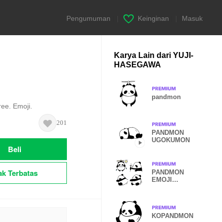
Pengumuman
|
Keinginan
|
Masuk
Karya Lain dari YUJI-
HASEGAWA
pandmon
ree. Emoji.
201
PANDMON
UGOKUMON
Beli
ak Terbatas
PANDMON
EMOJI
TSUNAGARUM
ON
KOPANDMON