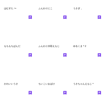
はむすた 〜
ふんわりにこ
うさぎ 。
もちもちぱんだ
ふんわり水彩えもじ
ゆるくま＊2
かわいいうさ
ちいこいおばけ
うさちゃんえもじ *