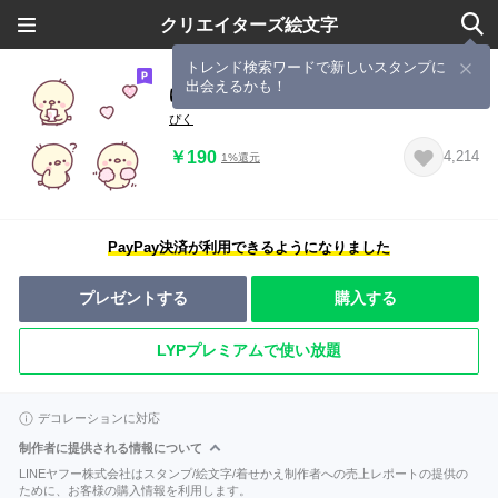
クリエイターズ絵文字
トレンド検索ワードで新しいスタンプに
出会えるかも！
ゆるもちひよこ
ぴく
￥190
4,214
1%還元
PayPay決済が利用できるようになりました
プレゼントする
購入する
LYPプレミアムで使い放題
デコレーションに対応
制作者に提供される情報について
LINEヤフー株式会社はスタンプ/絵文字/着せかえ制作者への売上レポートの提供の
ために、お客様の購入情報を利用します。