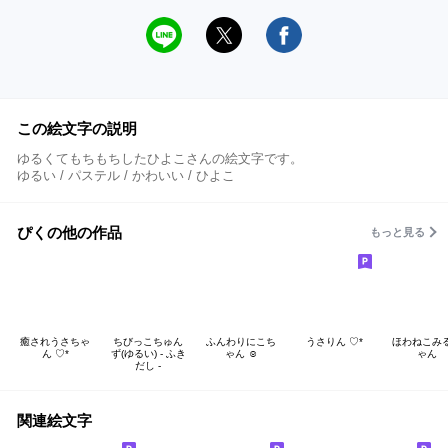
この絵文字の説明
ゆるくてもちもちしたひよこさんの絵文字です。
ゆるい / パステル / かわいい / ひよこ
ぴくの他の作品
もっと見る
癒されうさちゃ
ちびっこちゅん
ふんわりにこち
うさりん ♡*
ほわねこみ
ん ♡*
ず(ゆるい) - ふき
ゃん ☺︎
ゃん
だし -
関連絵文字