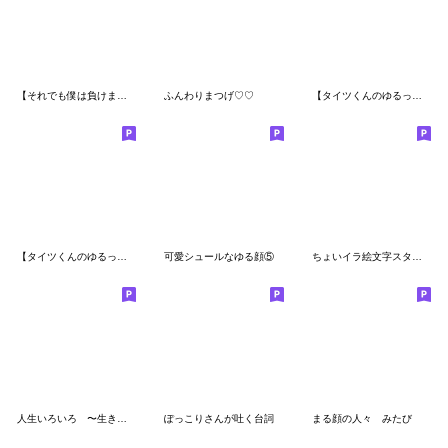
【それでも僕は負けません!!!!!】 -１-
ふんわりまつげ♡♡
【タイツくんのゆるっと毎日】2
【タイツくんのゆるっと毎日】 基本編
可愛シュールなゆる顔⑤
ちょいイラ絵文字スタンプ
人生いろいろ 〜生きるって素晴らしい～
ぽっこりさんが吐く台詞
まる顔の人々 みたび