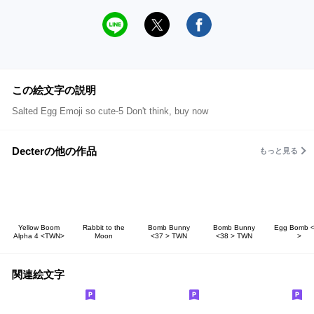
この絵文字の説明
Salted Egg Emoji so cute-5 Don't think, buy now
Decterの他の作品
もっと見る
Yellow Boom
Rabbit to the
Bomb Bunny
Bomb Bunny
Egg Bomb <
Alpha 4 <TWN>
Moon
<37 > TWN
<38 > TWN
>
関連絵文字