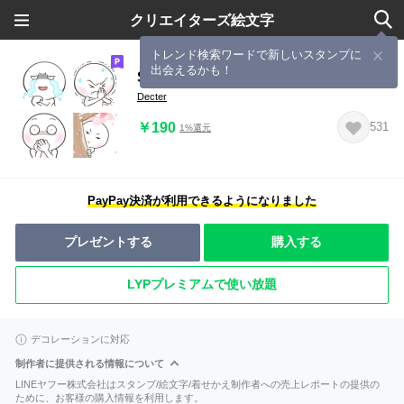
クリエイターズ絵文字
トレンド検索ワードで新しいスタンプに
出会えるかも！
Salted Egg Emoji so cute-5
Decter
￥190
531
1%還元
PayPay決済が利用できるようになりました
プレゼントする
購入する
LYPプレミアムで使い放題
デコレーションに対応
制作者に提供される情報について
LINEヤフー株式会社はスタンプ/絵文字/着せかえ制作者への売上レポートの提供の
ために、お客様の購入情報を利用します。