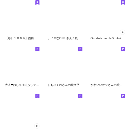
【毎日１００％】面白いかわいい絵文字♥７
ナイスなGIRLさん☆気持ち絵文字
Gunduls paculs 5 : Animated emoji
大人❤おしゃゆる少しデカ目の可愛い絵文字
しもぶくれさんの絵文字
かわいいオジさんの絵文字❤️2