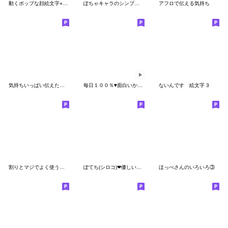
動くポップな顔絵文字⭐︎上半身編③
ぽちゃキャラのシンプル絵文字
アフロで伝える気持ち
気持ちいっぱい伝えたろう②
毎日１００％♥面白いかわいい動く絵文字④
ないんです 絵文字 3
割りとマジでよく使う感情 2【絵文字】
ぽてち(シロコ)❤︎優しいえんぴつ手描き調
ほっぺさんのいろいろ③