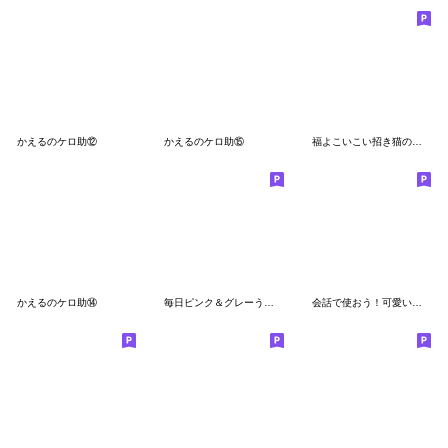
かえるのケロ助⑫
かえるのケロ助⑮
福よこいこい招き猫の絵文字(敬語多め)
かえるのケロ助⑭
毎日ピンク＆グレーうさぎ絵文字
会話で使おう！可愛い基本的なカエル絵文字