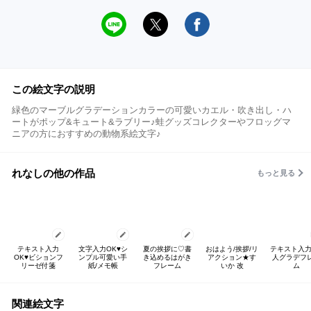
この絵文字の説明
緑色のマーブルグラデーションカラーの可愛いカエル・吹き出し・ハ
ートがポップ&キュート&ラブリー♪蛙グッズコレクターやフロッグマ
ニアの方におすすめの動物系絵文字♪
れなしの他の作品
もっと見る
テキスト入力
文字入力OK♥️シ
夏の挨拶に♡書
おはよう/挨拶/リ
テキスト入力
OK♥️ビションフ
ンプル可愛い手
き込めるはがき
アクション★す
人グラデフ
リーゼ付箋
紙/メモ帳
フレーム
いか 改
ム
関連絵文字