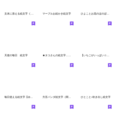
文末に添える絵文字 くまversion
マーブルお絵かき絵文字
ひよことお花のほのぼの絵文字
天使の毎日 絵文字
★タコさんの絵文字…ちょっとイカくん★
【いちごがいっぱい☆】絵文字
毎日使える絵文字【ゆるいトリ】
方言パンダ絵文字（関西弁）
ひとこと♪吹き出し絵文字