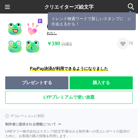
クリエイターズ絵文字
トレンド検索ワードで新しいスタンプに
出会えるかも！
ゆるかわ★カエルちゃん
れなし
￥190
74
1%還元
PayPay決済が利用できるようになりました
プレゼントする
購入する
LYPプレミアムで使い放題
デコレーションに対応
制作者に提供される情報について
LINEヤフー株式会社はスタンプ/絵文字/着せかえ制作者への売上レポートの提供の
ために、お客様の購入情報を利用します。