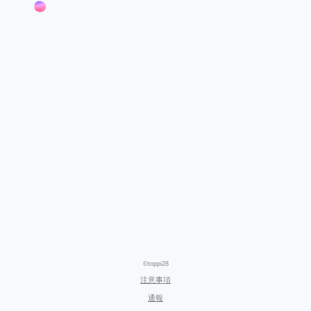
©toppi28
注意事項
通報