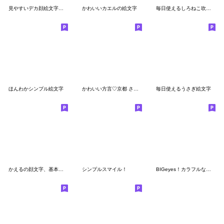
見やすいデカ顔絵文字【40個セット】
かわいいカエルの絵文字
毎日使えるしろねこ吹き出し絵文字
ほんわかシンプル絵文字
かわいい方言♡京都 さくらもちチャン
毎日使えるうさぎ絵文字
かえるの顔文字、基本表情
シンプルスマイル！
BIGeyes！カラフルなパンダ絵文字