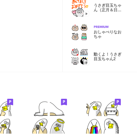
うさぎ目玉ちゃ
ん（正月＆日
常）
おしゃべりなお
ちゃ
動くよ！うさぎ
目玉ちゃん2