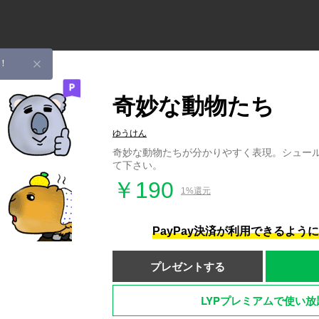
！
奇妙な動物たち
ゆうけん
奇妙な動物たちが分かりやすく表現。シュー
て下さい。
￥190
1%還元
PayPay決済が利用できるよう
プレゼントする
LYPプレミアムで使い放