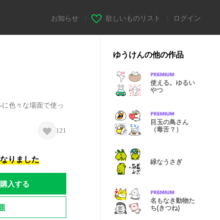
お知らせ
|
欲しいものリスト
|
ログイン
ゆうけんの他の作品
使える。ゆるい
やつ
ルに色々な場面で使っ
目玉の鳥さん
（毒舌？）
121
になりました
緑なうさぎ
購入する
名もなき動物た
題
ち(きつね)