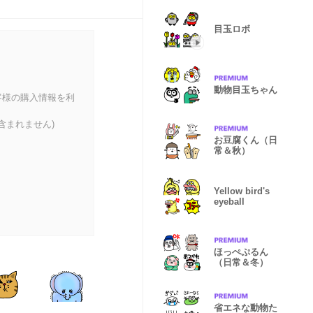
目玉ロボ
動物目玉ちゃん
客様の購入情報を利
含まれません)
お豆腐くん（日
常＆秋）
Yellow bird's
eyeball
ほっぺぷるん
（日常＆冬）
省エネな動物た