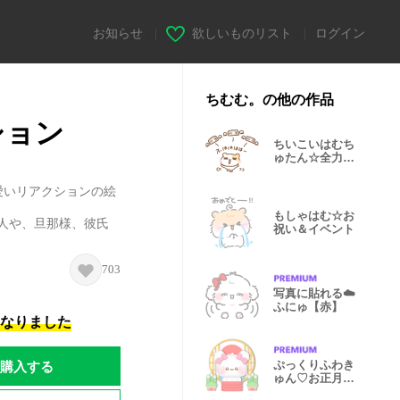
お知らせ
|
欲しいものリスト
|
ログイン
ちむむ。の他の作品
ション
ちいこいはむち
ゅたん☆全力推
しかちゅでち
愛いリアクションの絵
もしゃはむ☆お
な人や、旦那様、彼氏
祝い＆イベント
703
写真に貼れる︎︎☁️
ふにゅ【赤】
になりました
購入する
ぷっくりふわき
ゅん♡お正月
【再販】