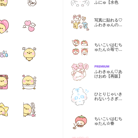
ふにゅ【水色
写真に貼れる♡
ふわきゅんのお
えかき
ちいこいはむち
ゅたん☆苺でち
ゅ
ふわきゅん♡あ
けおめ【再販】
ひとりじゃいき
れないうさぎ
【シンプル】
ちいこいはむち
ゅたん☆春