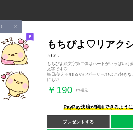
！
もちぴよ♡リアク
ちむむ。
もちぴよ絵文字第二弾はハートがいっぱい可
文字です♡
毎日/使える/ゆるかわ/ガーリー/ひよこ/好き
にも♡
￥190
1%還元
PayPay決済が利用できるよう
プレゼントする