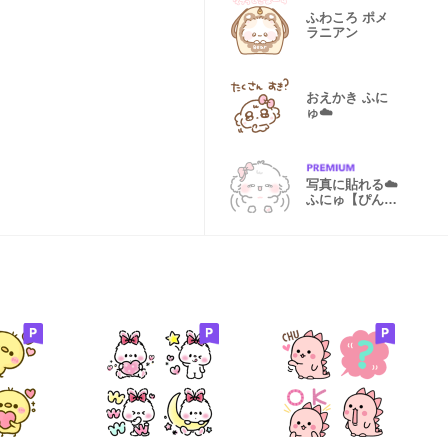
ふわころ ポメ
ラニアン
おえかき ふに
ゅ☁️
写真に貼れる︎︎☁️
ふにゅ【ぴん
く】