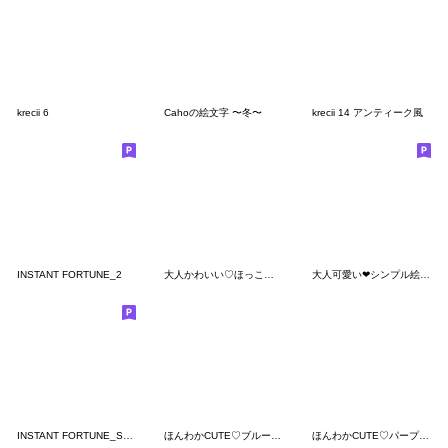
krecii 6
Cahoの絵文字 〜冬〜
krecii 14 アンティーク風
INSTANT FORTUNE_2
大人かわいい♡ほっこりWinter
大人可愛い❤︎シンプル絵文字 3
INSTANT FORTUNE_SWEETS
ほんわかCUTE♡ブルー推しガール
ほんわかCUTE♡パープル推しガール