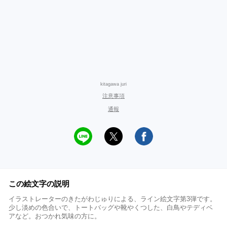
kitagawa juri
注意事項
通報
この絵文字の説明
イラストレーターのきたがわじゅりによる、ライン絵文字第3弾です。
少し淡めの色合いで、トートバッグや靴やくつした、白鳥やテディベ
アなど。おつかれ気味の方に。