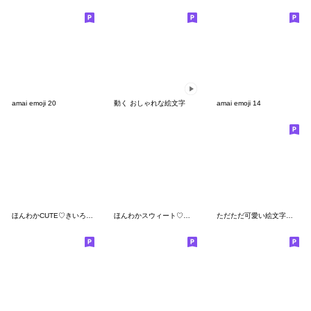
amai emoji 20
動く おしゃれな絵文字
amai emoji 14
ほんわかCUTE♡きいろ推しガール
ほんわかスウィート♡テディベアと女の子
ただただ可愛い絵文字♡pocaママ 第二弾