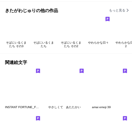
きたがわじゅりの他の作品
もっと見る
そばにいるくま
そばにいるくま
そばにいるくま
やわらかな日々
やわらかな
たち その3
たち
たち その2
２
関連絵文字
INSTANT FORTUNE_FLOWER
やさしくて あたたかい
amai emoji 39