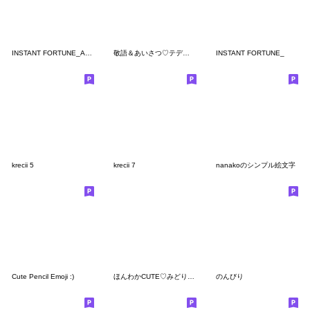
INSTANT FORTUNE_AUTUMN
敬語＆あいさつ♡テディベアと女の子
INSTANT FORTUNE_
krecii 5
krecii 7
nanakoのシンプル絵文字
Cute Pencil Emoji :)
ほんわかCUTE♡みどり推しガール
のんびり