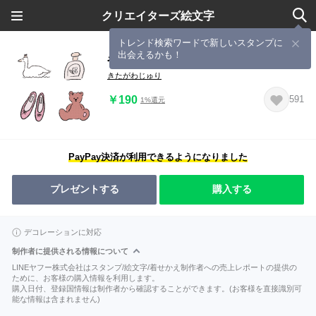
クリエイターズ絵文字
トレンド検索ワードで新しいスタンプに
出会えるかも！
やわらかな日々 #えもじ3
きたがわじゅり
￥190
591
1%還元
PayPay決済が利用できるようになりました
プレゼントする
購入する
デコレーションに対応
制作者に提供される情報について
LINEヤフー株式会社はスタンプ/絵文字/着せかえ制作者への売上レポートの提供の
ために、お客様の購入情報を利用します。
購入日付、登録国情報は制作者から確認することができます。(お客様を直接識別可
能な情報は含まれません)