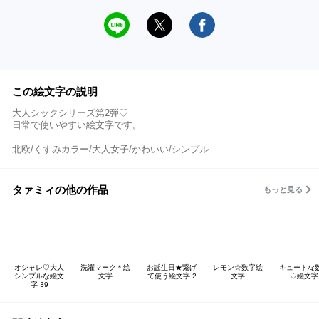
この絵文字の説明
大人シックシリーズ第2弾♡
日常で使いやすい絵文字です。
北欧/くすみカラー/大人女子/かわいい/シンプル
タァミィの他の作品
もっと見る
オシャレ♡大人
洗濯マーク＊絵
お誕生日★繋げ
レモン☆数字絵
キュートな
シンプルな絵文
文字
て使う絵文字 2
文字
♡絵文字
字 39