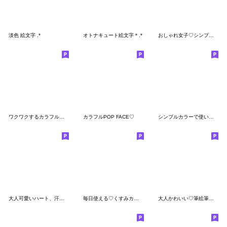
淡色 絵文字‪ .*
オトナキュート絵文字＊.*
おしゃれ女子♡シンプル絵文字
ワクワクするカラフル絵文字♩
カラフルPOP FACE♡
シンプルカラーで使いやすい絵文字
大人可愛いハート、汗、!?の絵文字
毎日使える♡くすみカラー
大人かわいい♡筆絵筆文字