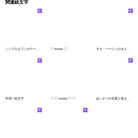
関連絵文字
シンプルなワンカラー絵文字
♡ brown ♡
モカ・ベージュの大人可愛い絵文字
冬用♡絵文字
♡ ♡ smoky ♡ ♡
あいさつの言葉と使える絵文字たち