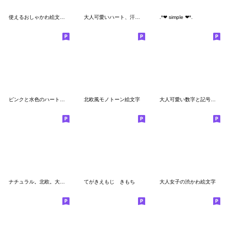
使えるおしゃかわ絵文字☆チョコ×ピンク
大人可愛いハート、汗など使える絵文字 4
.*❤︎ simple ❤︎*.
ピンクと水色のハートや汗などの絵文字
北欧風モノトーン絵文字
大人可愛い数字と記号の絵文字
ナチュラル。北欧。大人かわいい。
てがきえもじ きもち
大人女子の渋かわ絵文字