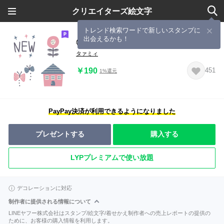
クリエイターズ絵文字
トレンド検索ワードで新しいスタンプに
出会えるかも！
毎日使える♡大人シックな絵文字 2
タァミィ
￥190
451
1%還元
PayPay決済が利用できるようになりました
プレゼントする
購入する
LYPプレミアムで使い放題
デコレーションに対応
制作者に提供される情報について
LINEヤフー株式会社はスタンプ/絵文字/着せかえ制作者への売上レポートの提供の
ために、お客様の購入情報を利用します。