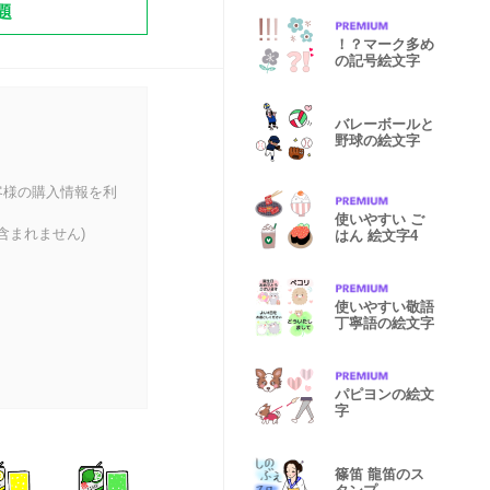
題
！？マーク多め
の記号絵文字
バレーボールと
野球の絵文字
客様の購入情報を利
使いやすい ご
含まれません)
はん 絵文字4
使いやすい敬語
丁寧語の絵文字
パピヨンの絵文
字
篠笛 龍笛のス