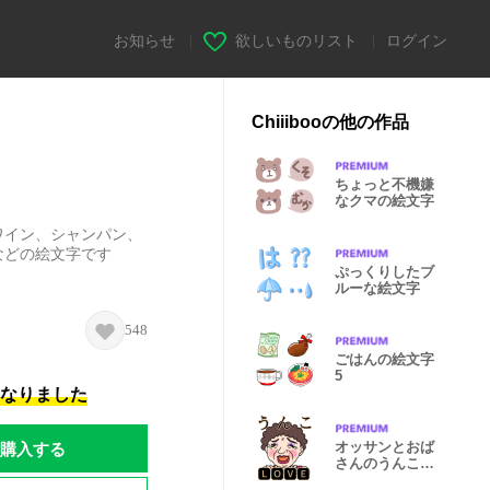
お知らせ
|
欲しいものリスト
|
ログイン
Chiiibooの他の作品
ちょっと不機嫌
なクマの絵文字
ワイン、シャンパン、
などの絵文字です
ぷっくりしたブ
ルーな絵文字
548
ごはんの絵文字
5
になりました
購入する
オッサンとおば
さんのうんこス
タンプ