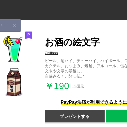
！
お酒の絵文字
Chiiiboo
ビール、酎ハイ、チューハイ、ハイボール、
カクテル、おつまみ、焼酎、アルコール、缶
文末や文章の最後に。
白猫みるく、酔っ払い
￥190
1%還元
PayPay決済が利用できるよう
プレゼントする