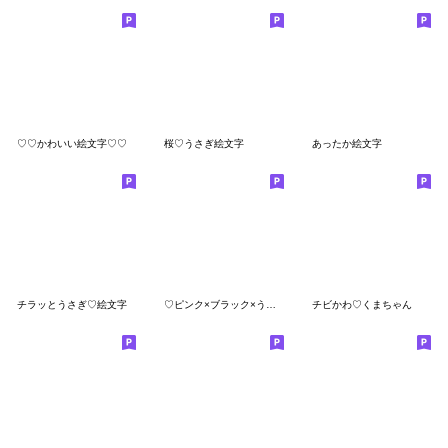
♡♡かわいい絵文字♡♡
桜♡うさぎ絵文字
あったか絵文字
チラッとうさぎ♡絵文字
♡ピンク×ブラック×うさちゃん×敬語♡
チビかわ♡くまちゃん