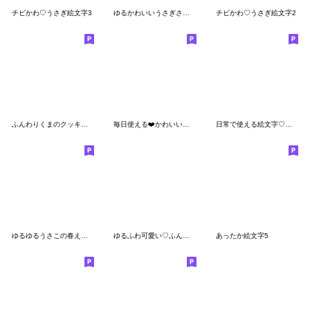
チビかわ♡うさぎ絵文字3
ゆるかわいいうさぎさん☺︎
チビかわ♡うさぎ絵文字2
ふんわりくまのクッキー絵文字
毎日使える❤️かわいい絵文字❤️
日常で使える絵文字♡春色パステル
ゆるゆるうさこの春えもじ
ゆるふわ可愛い♡ふんわり絵文字2
あったか絵文字5