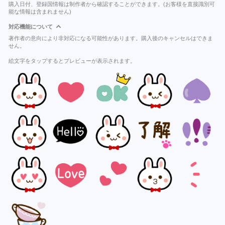
購入日付、登録国情報は制作者から確認することができます。(お客様を直接識別可
能な情報は含まれません)
対応機能について
著作者の意向により非対応になる可能性があります。購入後のキャンセルはできま
せん。
絵文字をタップするとプレビューが表示されます。