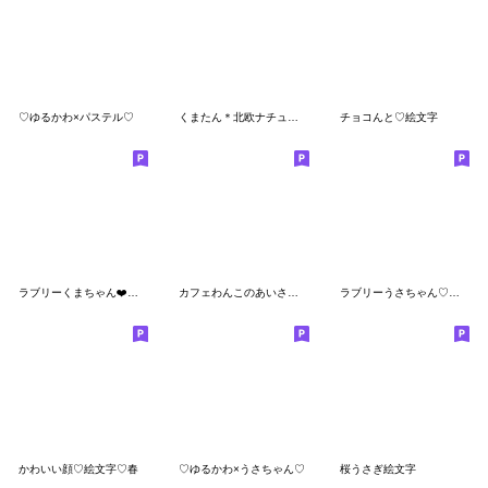
♡ゆるかわ×パステル♡
くまたん＊北欧ナチュラル
チョコんと♡絵文字
ラブリーくまちゃん❤️赤リボン❤️
カフェわんこのあいさつ絵文字
ラブリーうさちゃん♡冬ver♡
かわいい顔♡絵文字♡春
♡ゆるかわ×うさちゃん♡
桜うさぎ絵文字