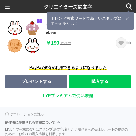
クリエイターズ絵文字
トレンド検索ワードで新しいスタンプに
出会えるかも！
♡アリススタイル◇うさぎ絵文字
aipyon
￥190
55
1%還元
PayPay決済が利用できるようになりました
プレゼントする
購入する
LYPプレミアムで使い放題
デコレーションに対応
制作者に提供される情報について
LINEヤフー株式会社はスタンプ/絵文字/着せかえ制作者への売上レポートの提供の
ために、お客様の購入情報を利用します。