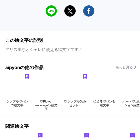
この絵文字の説明
アリス風なオシャレに使える絵文字です♡
aipyonの他の作品
もっと見る
シンプル♡ハン
♡Flower
♡シンプルDaily
伝える♡パンダ
ハート♡コ
コ絵文字
message♡絵文
セット♡
絵文字
ション絵文
字
関連絵文字