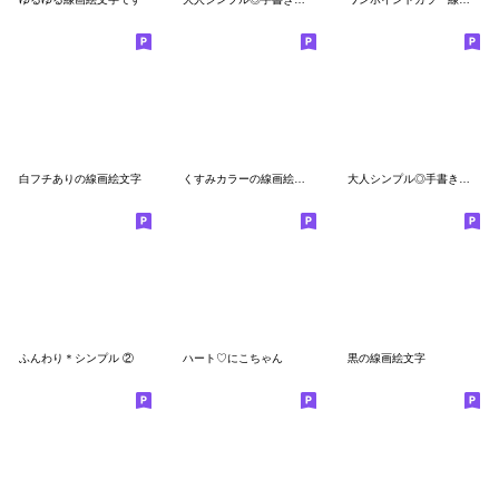
白フチありの線画絵文字
くすみカラーの線画絵文字⁂
大人シンプル◎手書き絵文字 #2
ふんわり＊シンプル ②
ハート♡にこちゃん
黒の線画絵文字