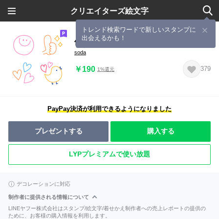
クリエイターズ絵文字
トレンド検索ワードで新しいスタンプに
出会えるかも！
使えるシンプル＆カラフル絵文字☆
soda
￥190
379
1%還元
PayPay決済が利用できるようになりました
プレゼントする
購入する
LYPプレミアムで使い放題
デコレーションに対応
制作者に提供される情報について
LINEヤフー株式会社はスタンプ/絵文字/着せかえ制作者への売上レポートの提供の
ために、お客様の購入情報を利用します。