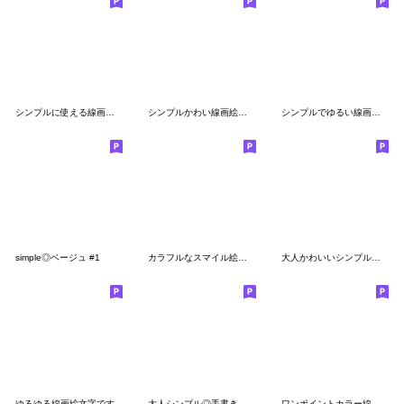
シンプルに使える線画絵文字
シンプルかわい線画絵文字
シンプルでゆるい線画絵文字
simple◎ベージュ #1
カラフルなスマイル絵文字(9)
大人かわいいシンプルカラーの絵文字♡
ゆるゆる線画絵文字です
大人シンプル◎手書き絵文字 #1
ワンポイントカラー線画絵文字