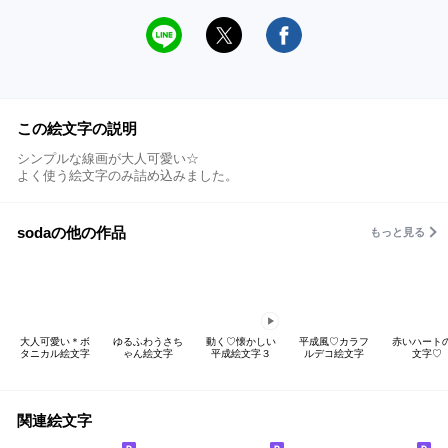
この絵文字の説明
シンプルな線画が大人可愛い☆
よく使う絵文字のみ詰め込みました。
sodaの他の作品
もっと見る
大人可愛い＊ボ
ゆるふわうさち
動く♡懐かしい
平成風♡カラフ
赤いハート
タニカル絵文字
ゃん絵文字
平成絵文字３
ルデコ絵文字
文字♡
関連絵文字