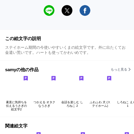
この絵文字の説明
ステイホーム期間の今使いやすいくまの絵文字です。外に出たくてお
金遣い荒いです。ハートも使ってかわいめです。
samyの他の作品
もっと見る
素直に気持ちを
つかえる オタク
会話を楽しむ し
ふわふわ 犬 (ス
しろねこ え
伝えるうさぎの
なうさぎ
ろねこ 2
テイホーム)
1
絵文字2
関連絵文字