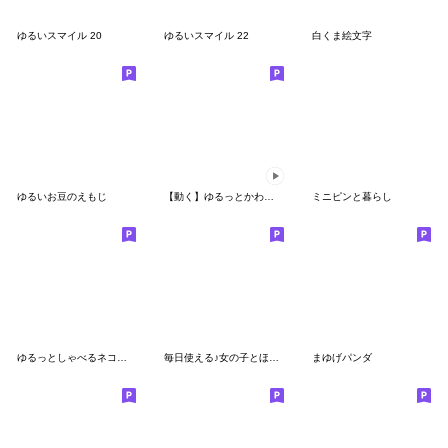
ゆるいスマイル 20
ゆるいスマイル 22
白くま絵文字
ゆるいお豆のえもじ
【動く】ゆるっとかわいい餃子くん絵文字
ミニピンと暮らし
ゆるっとしゃべるネコ絵文字
毎日使える♪女の子とほのぼの動物たち
まゆげパンダ