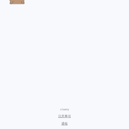
c/samy
注意事項
通報