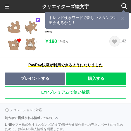
クリエイターズ絵文字
トレンド検索ワードで新しいスタンプに
出会えるかも！
テンション高め くま絵文字 1
samy
￥190
142
1%還元
PayPay決済が利用できるようになりました
プレゼントする
購入する
LYPプレミアムで使い放題
デコレーションに対応
制作者に提供される情報について
LINEヤフー株式会社はスタンプ/絵文字/着せかえ制作者への売上レポートの提供の
ために、お客様の購入情報を利用します。