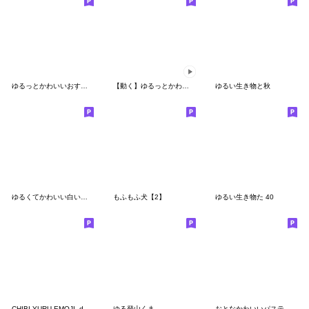
ゆるっとかわいいおすもうさん絵文字3
【動く】ゆるっとかわいい雲ボーイの絵文字
ゆるい生き物と秋
ゆるくてかわいい白い犬の絵文字
もふもふ犬【2】
ゆるい生き物た 40
CHIBI YURU EMOJI -dog ver.-
ゆる登山くま
おとなかわいいパステル絵文字バースデー