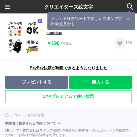
クリエイターズ絵文字
トレンド検索ワードで新しいスタンプに
出会えるかも！
大人の北欧♡絵文字♡ミニスタンプ2
mamichan
￥190
168
1%還元
PayPay決済が利用できるようになりました
プレゼントする
購入する
LYPプレミアムで使い放題
デコレーションに対応
制作者に提供される情報について
LINEヤフー株式会社はスタンプ/絵文字/着せかえ制作者への売上レポートの提供の
ために、お客様の購入情報を利用します。