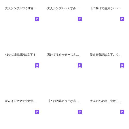
大人シンプル♡くすみカラー④
大人シンプル♡くすみカラー②
【＊繋げて使おう♩〜毎日使える言葉〜】
41chの北欧風*絵文字 3
透けてるめっせーじえもじ01
使える敬語絵文字。くすみカラー。
がんばるママ☆北欧風絵文字miniスタンプ2
【＊お洒落カラーな言葉＆挨拶絵文字＊】
大人のための。北欧。文字。