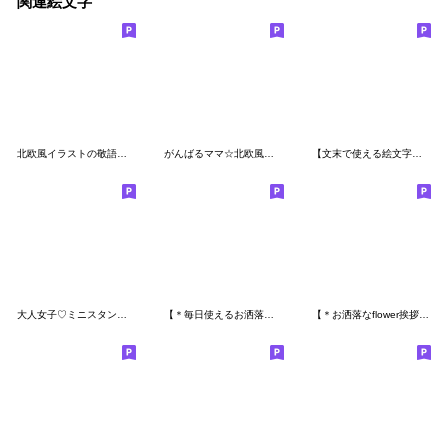
関連絵文字
北欧風イラストの敬語挨拶絵文字
がんばるママ☆北欧風絵文字miniスタンプ5
【文末で使える絵文字たち】ネイビー♡敬語
大人女子♡ミニスタンプ絵文字
【＊毎日使えるお洒落カラーな絵文字＊】
【＊お洒落なflower挨拶絵文字＊】