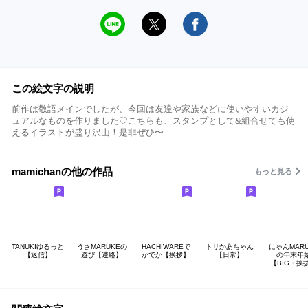
この絵文字の説明
前作は敬語メインでしたが、今回は友達や家族などに使いやすいカジ
ュアルなものを作りました♡こちらも、スタンプとして&組合せても使
えるイラストが盛り沢山！是非ぜひ〜
mamichanの他の作品
もっと見る
TANUKIゆるっと
うさMARUKEの
HACHIWAREで
トリかあちゃん
にゃんMARU
【返信】
遊び【連絡】
かでか【挨拶】
【日常】
の年末年
【BIG・挨