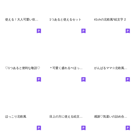
使える！大人可愛い吹き出しset♡
1つあると使えるセット
41chの北欧風*絵文字 2
♡1つあると便利な敬語♡
＊可愛く盛れる〜ほっこり色スマイル〜
がんばるママ☆北欧風絵文字miniスタンプ4
ほっこり北欧風
目上の方に使える絵文字♡敬語
感謝♡気遣いの詰め合わせ♡♡