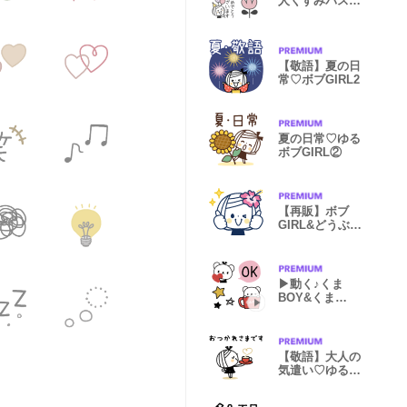
人くすみパステ
ル
【敬語】夏の日
常♡ボブGIRL2
夏の日常♡ゆる
ボブGIRL②
【再販】ボブ
GIRL&どうぶつ
♡夏
▶︎動く♪くま
BOY&くま
GIRL
【敬語】大人の
気遣い♡ゆるボ
ブGIRL2