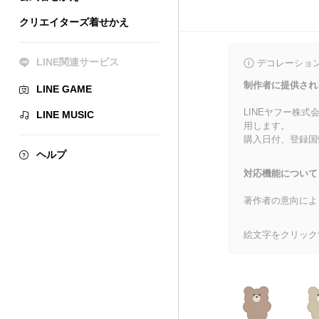
クリエイターズ着せかえ
LINE関連サービス
デコレーショ
制作者に提供され
LINE GAME
LINEヤフー株
LINE MUSIC
用します。
購入日付、登録国
ヘルプ
対応機能について
著作者の意向によ
絵文字をクリック