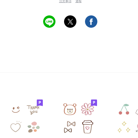
注意事項
通報