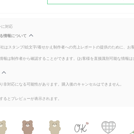
ンに対応
る情報について
式会社はスタンプ/絵文字/着せかえ制作者への売上レポートの提供のために、お
情報は制作者から確認することができます。(お客様を直接識別可能な情報は
り非対応になる可能性があります。購入後のキャンセルはできません。
するとプレビューが表示されます。