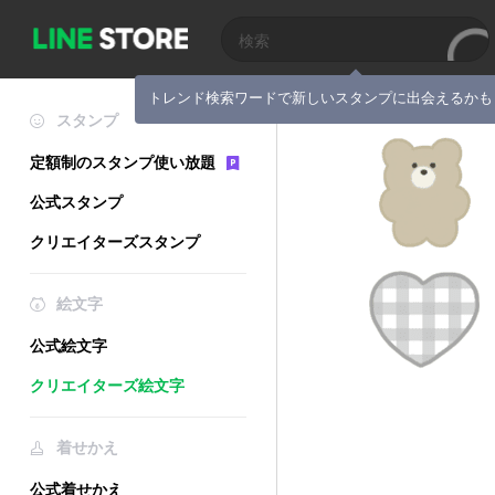
トレンド検索ワードで新しいスタンプに出会えるかも
スタンプ
定額制のスタンプ使い放題
公式スタンプ
クリエイターズスタンプ
絵文字
公式絵文字
クリエイターズ絵文字
着せかえ
公式着せかえ