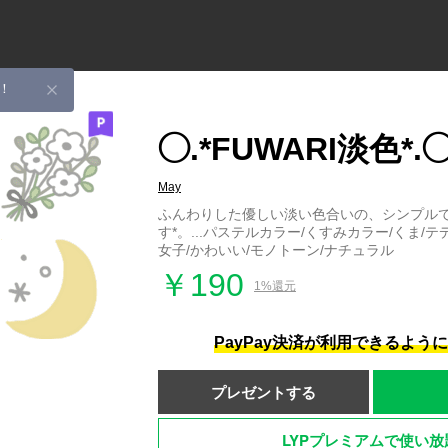
！
◯.*FUWARI淡色*.
May
ふんわりした優しい淡い色合いの、シンプル
す*。...パステルカラー/くすみカラー/くま/テ
女子/かわいい/モノトーン/ナチュラル
￥190
1%還元
PayPay決済が利用できるよう
プレゼントする
LYPプレミアムで使い放