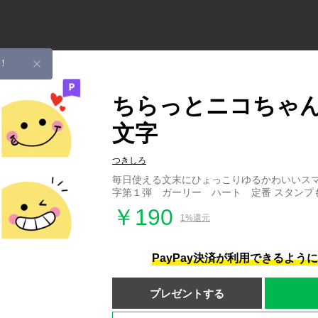
！
ちらっとニコちゃん
文字
つきしろ
毎日使える文末にひょっこりゆるかわいいス
字第１弾 ガーリー ハート 定番 スタンプ
￥190
1%還元
PayPay決済が利用できるよう
プレゼントする