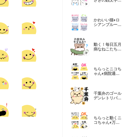
さぎの顔文字
風・絵文字4
かわいい猫♦ロ
シアンブルーの
絵文字２
動く！毎日五月
病なねこたち
お盆スタンプ
ちらっとニコち
ゃん♦病院通院
の絵文字
千葉弁のゴール
デンレトリバー
とシマエナガ
ちらっと動くニ
コちゃん♦万能
敬語絵文字8