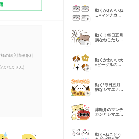
題
動くかわいいね
こ♦マンチカン
の絵文字２
動く！毎日五月
病なねこたち
でか文字３
客様の購入情報を利
動くかわいい犬
♦ビーグルの絵
含まれません)
文字
動く!毎日五月
病なシマエナガ
とねこたち 夏
津軽弁のマンチ
カンとシマエナ
ガ
動く♦ねことう