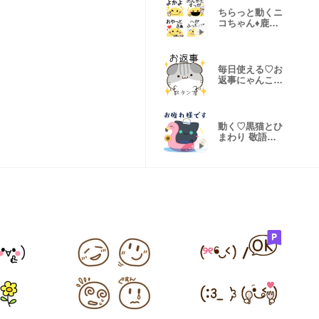
ちらっと動くニ
コちゃん♦鹿児
島弁の絵文字
毎日使える♡お
返事にゃんこス
タンプ
動く♡黒猫とひ
まわり 敬語ス
タンプ