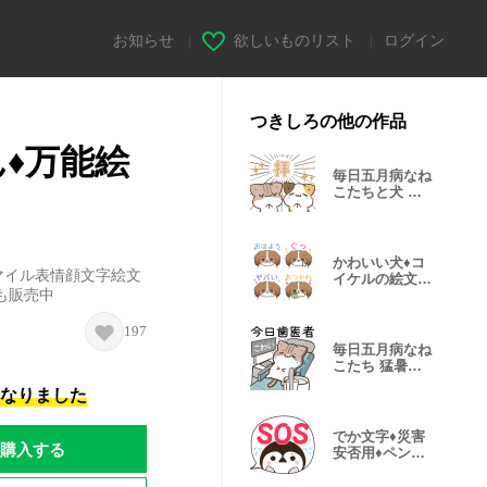
お知らせ
|
欲しいものリスト
|
ログイン
つきしろの他の作品
♦万能絵
毎日五月病なね
こたちと犬 酷
暑スタンプ
かわいい犬♦コ
マイル表情顔文字絵文
イケルの絵文字
も販売中
２
197
毎日五月病なね
こたち 猛暑ス
タンプ
になりました
でか文字♦災害
購入する
安否用♦ペンギ
ン