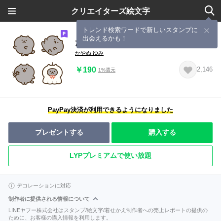
クリエイターズ絵文字
トレンド検索ワードで新しいスタンプに
出会えるかも！
たのしいくろねこの絵文字
かやぬ ゆみ
￥190
2,146
1%還元
PayPay決済が利用できるようになりました
プレゼントする
購入する
LYPプレミアムで使い放題
デコレーションに対応
制作者に提供される情報について
LINEヤフー株式会社はスタンプ/絵文字/着せかえ制作者への売上レポートの提供の
ために、お客様の購入情報を利用します。