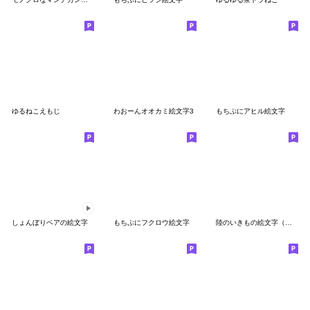
ゆるねこえもじ
わおーんオオカミ絵文字3
もちぷにアヒル絵文字
しょんぼりベアの絵文字
もちぷにフクロウ絵文字
陸のいきもの絵文字（全身）