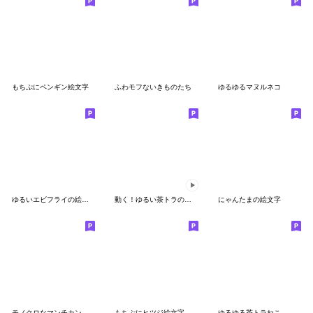
もちぷにペンギン絵文字
ふわモフないきものたち
ゆるゆるマヌルネコ
ゆるいエビフライの絵文字
動く！ゆるい茶トラの絵文字
にゃんたまの絵文字
モノクロなマンチカン絵文字
もちぷにヒツジ絵文字
ゆるゆる茶トラねこ