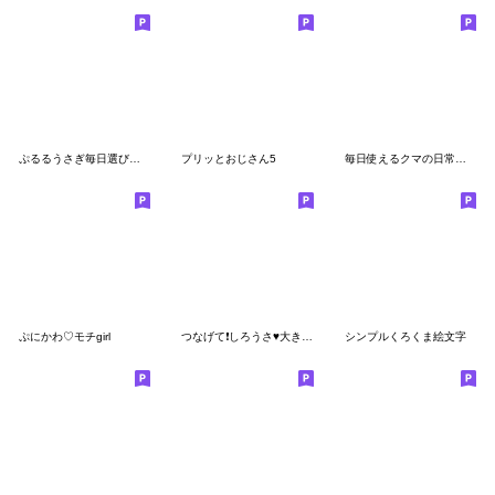
ぷるるうさぎ毎日選びやすい
プリッとおじさん5
毎日使えるクマの日常言葉
ぷにかわ♡モチgirl
つなげて❗しろうさ♥大きく使える絵文字
シンプルくろくま絵文字