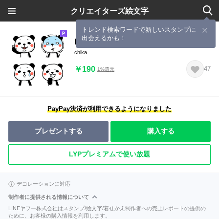
クリエイターズ絵文字
トレンド検索ワードで新しいスタンプに
出会えるかも！
PANDALIFE
chika
￥190
47
1%還元
PayPay決済が利用できるようになりました
プレゼントする
購入する
LYPプレミアムで使い放題
デコレーションに対応
制作者に提供される情報について
LINEヤフー株式会社はスタンプ/絵文字/着せかえ制作者への売上レポートの提供の
ために、お客様の購入情報を利用します。