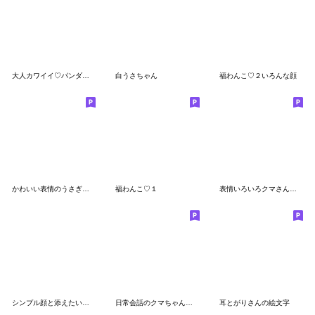
大人カワイイ♡パンダの絵文字
白うさちゃん
福わんこ♡２いろんな顔
かわいい表情のうさぎちゃん絵文字★
福わんこ♡１
表情いろいろクマさん絵文字
シンプル顔と添えたい気持ち
日常会話のクマちゃん絵文字&スタンプ
耳とがりさんの絵文字