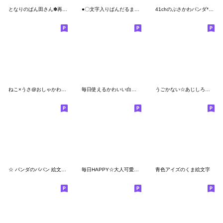
となりのぱん田さん✽再販✽
●〇文字入りぱんだるま〇●絵文字
41chのぶさかわパンダ*絵文字 3
ねこ×うさ@おしゃかわ絵文字
毎日使えるかわいい白ぶた絵文字(1)
うごかない☆あじしろ絵文字☆２
☆ パンダのパパン 絵文字 2 ☆
毎日HAPPY☆大人可愛いスマイル顔絵文字
青色アイズのくま絵文字