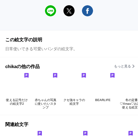
この絵文字の説明
日常使いできる可愛いパンダの絵文字。
chikaの他の作品
もっと見る
使える記号だけ
赤ちゃんの写真
クセ強キャラの
BEARLIFE
冬の定番
の絵文字2
に使いたいスタ
絵文字
♡Xmas♡
ンプ
使える絵文
関連絵文字