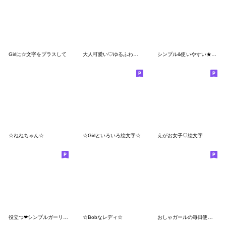
Girlに☆文字をプラスして
大人可愛い♡ゆるふわガール絵文字
シンプル&使いやすい★顔絵文字 part1
☆ねねちゃん☆
☆Girlといろいろ絵文字☆
えがお女子♡絵文字
役立つ❤シンプルガーリーゆるかわスマイル
☆Bobなレディ☆
おしゃガールの毎日使える絵文字