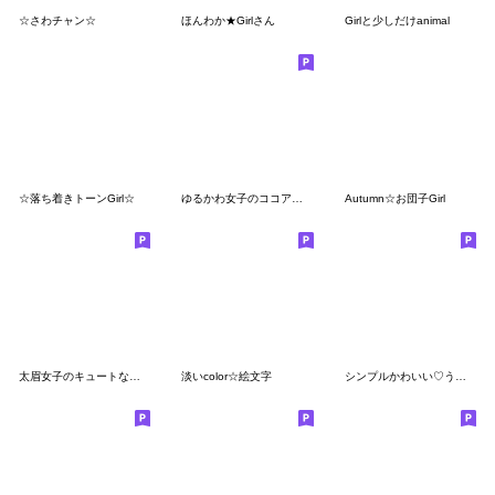
☆さわチャン☆
ほんわか★Girlさん
Girlと少しだけanimal
☆落ち着きトーンGirl☆
ゆるかわ女子のココアちゃん2
Autumn☆お団子Girl
太眉女子のキュートな絵文字
淡いcolor☆絵文字
シンプルかわいい♡うさpyon