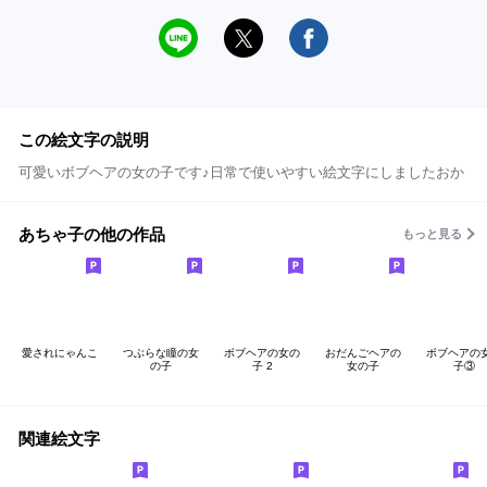
この絵文字の説明
可愛いボブヘアの女の子です♪日常で使いやすい絵文字にしましたおか
あちゃ子の他の作品
もっと見る
愛されにゃんこ
つぶらな瞳の女
ボブヘアの女の
おだんごヘアの
ボブヘアの
の子
子 2
女の子
子③
関連絵文字