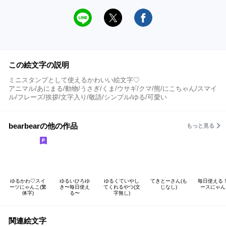
この絵文字の説明
ミニスタンプとして使えるかわいい絵文字♡
アニマル/あにまる/動物/うさぎ/くま/ウサギ/クマ/熊/にこちゃん/スマイ
ル/フレーズ/挨拶/文字入り/敬語/シンプル/ゆる/可愛い
bearbearの他の作品
もっと見る
ゆるかわ♡スイ
ゆるいひろゆ
ゆるくていやし
てきとーさん(も
毎日使える
ーツにゃんこ(繁
き〜毎日使え
てくれるやつ(文
じなし)
ースにゃん
体字)
る〜
字無し)
関連絵文字