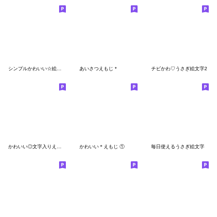
シンプルかわいい☆絵文字
あいさつえもじ *
チビかわ♡うさぎ絵文字2
かわいい◎文字入りえもじ #1
かわいい＊えもじ ①
毎日使えるうさぎ絵文字