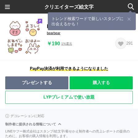
クリエイターズ絵文字
トレンド検索ワードで新しいスタンプに
出会えるかも！
bearbearのあいさつえもじ
bearbear
￥190
291
1%還元
PayPay決済が利用できるようになりました
プレゼントする
購入する
LYPプレミアムで使い放題
デコレーションに対応
制作者に提供される情報について
LINEヤフー株式会社はスタンプ/絵文字/着せかえ制作者への売上レポートの提供の
ために、お客様の購入情報を利用します。