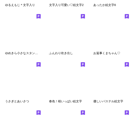
ゆるえもじ＊文字入り
文字入り可愛い♡絵文字2
あったか絵文字6
ゆめきら小さなスタンプ☆毎日の敬語
ふんわり吹き出し
お返事くまちゃん♡
うさぎとあいさつ
春色！桜いっぱい絵文字
優しいパステル絵文字