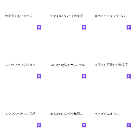
絵文字であいさつ♡！
スマイル♡ハート絵文字
春のミニスタンプ【パンダ文字付き絵文字】
ふんわりラフな白うさぎ絵文字３
ぷりけつぱんだ♥︎パステル
文字入り可愛い♡絵文字
シンプルかわいい♡絵文字4
ゆるほわパンダ☆敬語絵文字
うさぎさんえもじ