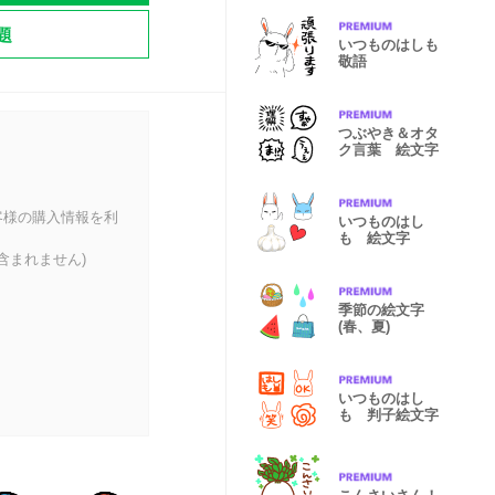
題
いつものはしも
敬語
つぶやき＆オタ
ク言葉 絵文字
客様の購入情報を利
いつものはし
も 絵文字
含まれません)
季節の絵文字
(春、夏)
いつものはし
も 判子絵文字