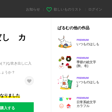
お知らせ
|
欲しいものリスト
|
ログイン
ぱるむの他の作品
だし カ
いつものはしも
季節の絵文字
(？)な吹き出しに入
(秋、冬)
しょうか？
いつものはしも
2
になりました
日常系絵文字
カラフル
購入する