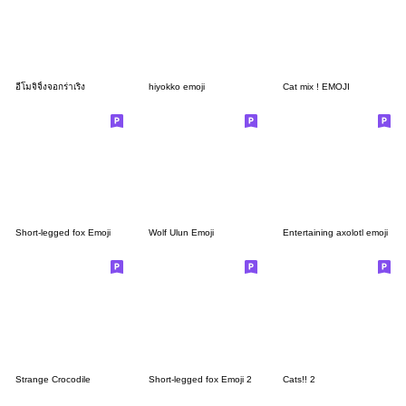
อีโมจิจิ้งจอกร่าเริง
hiyokko emoji
Cat mix ! EMOJI
Short-legged fox Emoji
Wolf Ulun Emoji
Entertaining axolotl emoji
Strange Crocodile
Short-legged fox Emoji 2
Cats!! 2