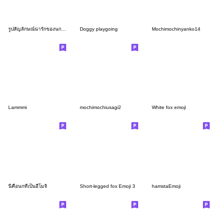
รูปสัญลักษณ์น่ารักของนกชิมะเอนากะ
Doggy playgoing
Mochimochinyanko14
Lammmi
mochimochiusagi2
White fox emoji
นี่คือนกที่เป็นอีโมจิ
Short-legged fox Emoji 3
hamstaEmoji