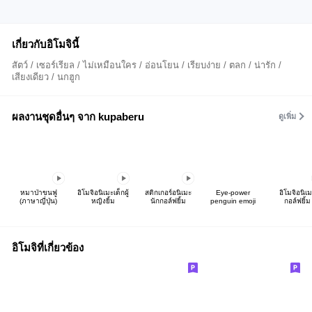
เกี่ยวกับอิโมจินี้
สัตว์ / เซอร์เรียล / ไม่เหมือนใคร / อ่อนโยน / เรียบง่าย / ตลก / น่ารัก /
เสียงเดียว / นกฮูก
ผลงานชุดอื่นๆ จาก kupaberu
ดูเพิ่ม
หมาป่าขนฟู
อิโมจิอนิเมะเด็กผู้
สติกเกอร์อนิเมะ
Eye-power
อิโมจิอนิเ
(ภาษาญี่ปุ่น)
หญิงยิ้ม
นักกอล์ฟยิ้ม
penguin emoji
กอล์ฟยิ้ม
อิโมจิที่เกี่ยวข้อง