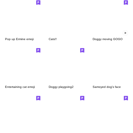
Pop up Ermine emoji
Cats!!
Doggy moving GOGO
Entertaining cat emoji
Doggy playgoing2
Samoyed dog's face