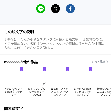
この絵文字の説明
丁寧なひーたんの小さなスタンプにも使える絵文字♡ 無愛想なのに、
どこか憎めない。名前はひーたん。あなたの毎日にひーたんも仲間に
入れてあげてください♡敬語/大人
maaaaaaの他の作品
もっと見る
かわいいダジャ
動く♡シンプル
ゆるねことうさ
ひーたんの絵文
憎めないひ
レ絵文字♡デカ
な年賀絵文字
ぎの省スペース
字♡敬語♡小さ
んの夏♡動
文字
♡2022
スタンプ♡
なスタンプ
スタンプ
関連絵文字