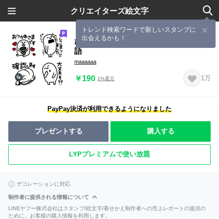
クリエイターズ絵文字
トレンド検索ワードで新しいスタンプに
出会えるかも！
ひーたんの小さなスタンプ絵文字♡敬
語
maaaaaa
￥190
1万
1%還元
PayPay決済が利用できるようになりました
プレゼントする
購入する
LYPプレミアムで使い放題
デコレーションに対応
制作者に提供される情報について
LINEヤフー株式会社はスタンプ/絵文字/着せかえ制作者への売上レポートの提供の
ために、お客様の購入情報を利用します。