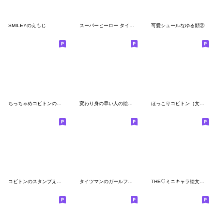
SMILEYのえもじ
スーパーヒーロー タイツマンの 絵文字
可愛シュールなゆる顔②
ちっちゃめコビトンのシンプル絵文字
変わり身の早い人の絵文字②
ほっこりコビトン（文字入り）パート2
コビトンのスタンプえもじ
タイツマンのガールフレンドのえもじ
THE♡ミニキャラ絵文字3【キモカワ】