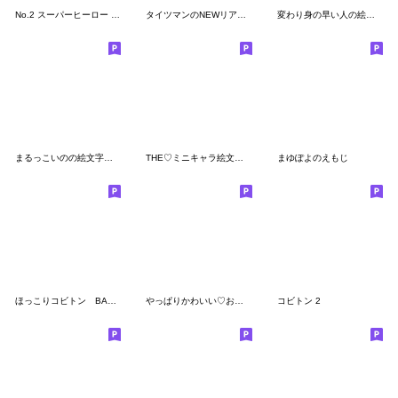
No.2 スーパーヒーロー タイツマンの絵文字
タイツマンのNEWリアクション絵文字
変わり身の早い人の絵文字③
まるっこいのの絵文字 全身version
THE♡ミニキャラ絵文字4【キモカワ】
まゆぽよのえもじ
ほっこりコビトン BASIC
やっぱりかわいい♡おもしろ絵文字1
コビトン 2