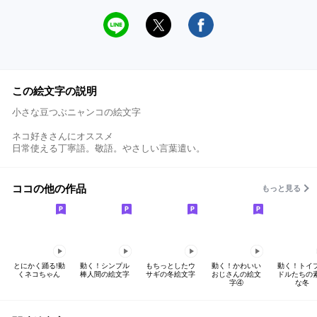
この絵文字の説明
小さな豆つぶニャンコの絵文字
ネコ好きさんにオススメ
日常使える丁寧語。敬語。やさしい言葉遣い。
ココの他の作品
もっと見る
とにかく踊る!動
動く！シンプル
もちっとしたウ
動く！かわいい
動く！トイ
くネコちゃん
棒人間の絵文字
サギの冬絵文字
おじさんの絵文
ドルたちの
字④
な冬