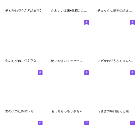
チビかわ♡うさぎ絵文字5
かわいい文末♦黒猫ここあ北欧風絵文字
チェックな基本の絵文字☆
冬のちびねこ♡文字入り絵文字
使いやすいメッセージパンダふんわり絵文字
チビかわ♡うさちゃん*文字付き*
女の子のための♡ガーリーお正月絵文字
もっちもっちうさちゃん2♡静止版☺︎
うさぎの毎日使える絵文字