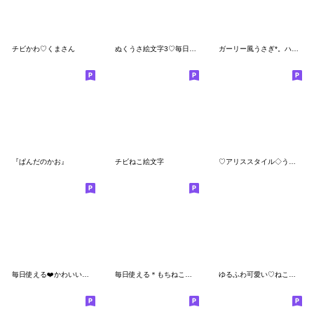
チビかわ♡くまさん
ぬくうさ絵文字3♡毎日使える文字入り
ガーリー風うさぎ*。ハート♡
『ぱんだのかお』
チビねこ絵文字
♡アリススタイル◇うさぎ絵文字
毎日使える❤️かわいい絵文字❤️
毎日使える＊もちねこサン＆もちうさサン＊
ゆるふわ可愛い♡ねこちゃん絵文字