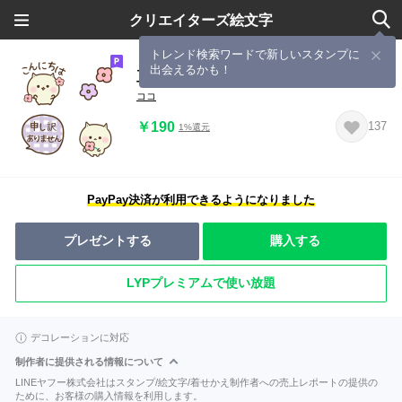
クリエイターズ絵文字
トレンド検索ワードで新しいスタンプに
出会えるかも！
豆つぶニャンコの絵文字
ココ
￥190
137
1%還元
PayPay決済が利用できるようになりました
プレゼントする
購入する
LYPプレミアムで使い放題
デコレーションに対応
制作者に提供される情報について
LINEヤフー株式会社はスタンプ/絵文字/着せかえ制作者への売上レポートの提供の
ために、お客様の購入情報を利用します。