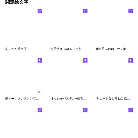
関連絵文字
あったか絵文字
毎日使えるゆるっとうさぎ絵文字2
✽毎日ふわねこサン✽
動く❤️小さいスタンプ❤️白猫
ほんわかパステル♥基本セット
キュートなしろねこ絵文字