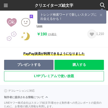
クリエイターズ絵文字
トレンド検索ワードで新しいスタンプに
出会えるかも！
くすみSimple♡
t.xxx
￥190
1,210
1%還元
PayPay決済が利用できるようになりました
プレゼントする
購入する
LYPプレミアムで使い放題
デコレーションに対応
制作者に提供される情報について
LINEヤフー株式会社はスタンプ/絵文字/着せかえ制作者への売上レポートの提供の
ために、お客様の購入情報を利用します。