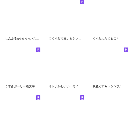
しんぷるかわいい♪パステル絵文字
♡くすみ可愛い＆シンプル♡
くすみぷちえもじ *
くすみガーリー絵文字♡♩
オトナかわいい♩モノトーン線画絵文字
秋色くすみ♡シンプル