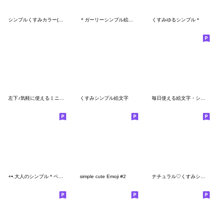
シンプルくすみカラー(白フチあり)
＊ガーリーシンプル絵文字＊
くすみゆるシンプル＊
左下♪気軽に使えるミニ絵文字
くすみシンプル絵文字
毎日使える絵文字・シンプル大人
+•.大人のシンプル＊ベーシックemoji.•+
simple cute Emoji #2
ナチュラル♡くすみシンプル