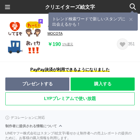
クリエイターズ絵文字
トレンド検索ワードで新しいスタンプに
出会えるかも！
ラフに使いやすく♡①
MOCOTA
￥190
351
1%還元
PayPay決済が利用できるようになりました
プレゼントする
購入する
LYPプレミアムで使い放題
デコレーションに対応
制作者に提供される情報について
LINEヤフー株式会社はスタンプ/絵文字/着せかえ制作者への売上レポートの提供の
ために、お客様の購入情報を利用します。