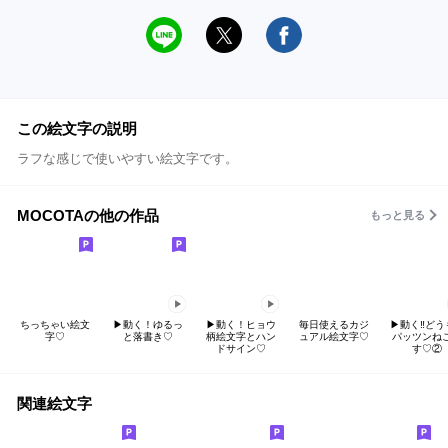
この絵文字の説明
ラフな感じで使いやすい絵文字です。
MOCOTAの他の作品
もっと見る
ちっちゃい絵文
▶︎動く！ゆるっ
▶︎動く！ヒョウ
毎日使えるカジ
▶︎動く‼︎ど
字♡
と落書き♡
柄絵文字とハン
ュアル絵文字♡
パッツンね
ドサイン♡
す♡②
関連絵文字