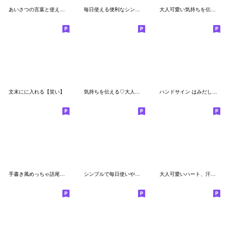
あいさつの言葉と使える絵文字たち 3
毎日使える便利なシンプル絵文字
大人可愛い気持ちを伝える絵文字 2
文末にに入れる【笑い】
気持ちを伝える♡大人可愛い絵文字
ハンドサイン はみだしカラー 絵文字
手書き風めっちゃ語尾の絵文字
シンプルで毎日使いやすい絵文字♪
大人可愛いハート、汗など使える絵文字 3