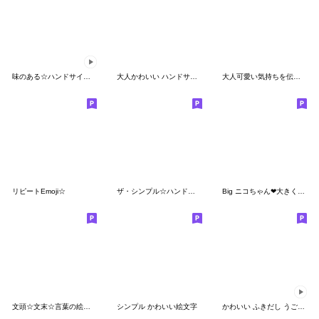
味のある☆ハンドサイン☆うごく絵文字
大人かわいい ハンドサイン 絵文字
大人可愛い気持ちを伝える絵文字
リピートEmoji☆
ザ・シンプル☆ハンドサインと記号の絵文字
Big ニコちゃん❤大きく可愛く❤❤
文頭☆文末☆言葉の絵文字
シンプル かわいい絵文字
かわいい ふきだし うごく絵文字