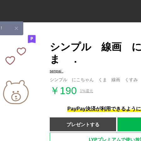
！
シンプル 線画 
ま ．
senpai .
シンプル にこちゃん くま 線画 くすみ
￥190
1%還元
PayPay決済が利用できるよう
プレゼントする
LYPプレミアムで使い放