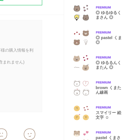
◎ ゆるゆるく
まさん ◎
◎ pastel くま
◎
客様の購入情報を利
含まれません)
◎ ゆるるんく
またん ◎
brown くまた
ん線画
スマイリー 絵
文字 ☺︎
pastel くまさ