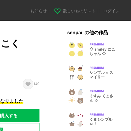
お知らせ
|
欲しいものリスト
|
ログイン
senpai .の他の作品
にこく
◇ smiley にこ
ちゃん ◇
シンプル × ス
マイリー
140
くすみ くまさ
ん ☺︎
になりました
購入する
くまシンプル
☺︎！
題