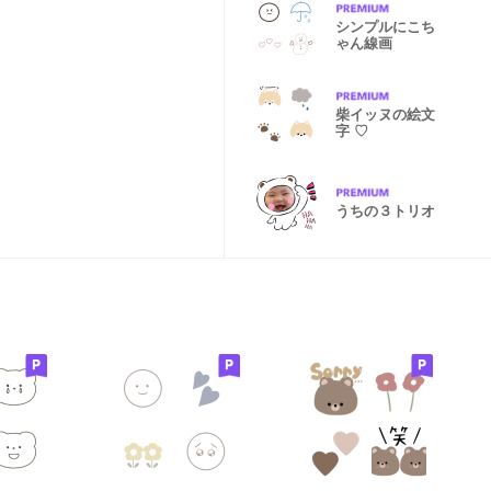
シンプルにこち
ゃん線画
柴イッヌの絵文
字 ♡
うちの３トリオ