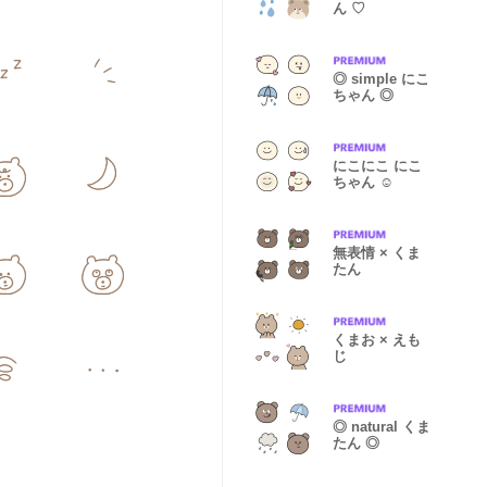
ん ♡
◎ simple にこ
ちゃん ◎
にこにこ にこ
ちゃん ☺︎
無表情 × くま
たん
くまお × えも
じ
◎ natural くま
たん ◎