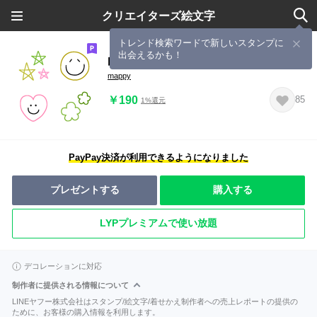
クリエイターズ絵文字
トレンド検索ワードで新しいスタンプに
出会えるかも！
白ふち線画絵文字
mappy
￥190
85
1%還元
PayPay決済が利用できるようになりました
プレゼントする
購入する
LYPプレミアムで使い放題
デコレーションに対応
制作者に提供される情報について
LINEヤフー株式会社はスタンプ/絵文字/着せかえ制作者への売上レポートの提供の
ために、お客様の購入情報を利用します。