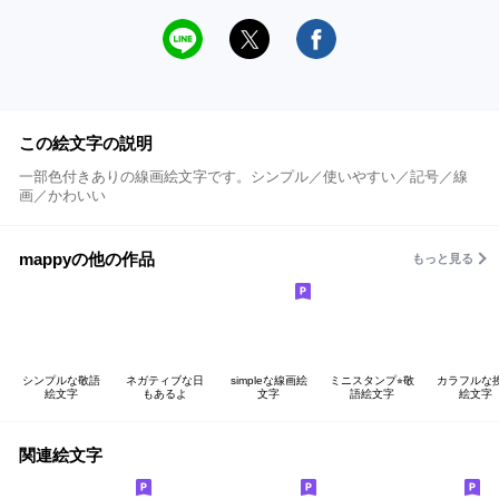
この絵文字の説明
一部色付きありの線画絵文字です。シンプル／使いやすい／記号／線
画／かわいい
mappyの他の作品
もっと見る
シンプルな敬語
ネガティブな日
simpleな線画絵
ミニスタンプ⭐︎敬
カラフルな
絵文字
もあるよ
文字
語絵文字
絵文字
関連絵文字