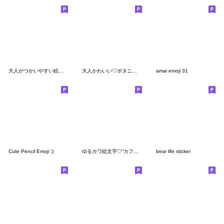
大人がつかいやすい絵文字
大人かわいい♡ボタニカルウエディング
amai emoji 31
Cute Pencil Emoji :)
ゆるカワ絵文字♡“カフェとおしゃれ 2”
bear life sticker