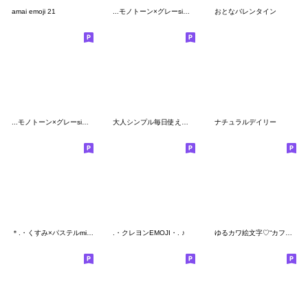
amai emoji 21
...モノトーン×グレーsimple...#2
おとなバレンタイン
...モノトーン×グレーsimple...#5
大人シンプル毎日使えるくすみ線画絵文字8
ナチュラルデイリー
＊.・くすみ×パステルmix・.＊#6
.・クレヨンEMOJI・. ♪
ゆるカワ絵文字♡“カフェとおしゃれ”