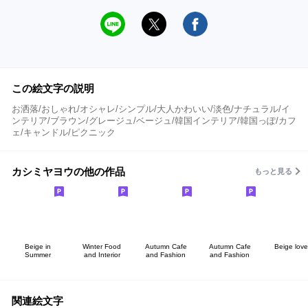
この絵文字の説明
お洒落/おしゃれ/オシャレ/シンプル/大人かわいい/淡色/ナチュラル/イ
ンテリア/ブラウン/グレージュ/ベージュ/韓国インテリア/韓国っぽ/カフ
ェ/キャンドル/ピクニック
カシミヤヨウの他の作品
もっと見る
Beige in
Winter Food
Autumn Cafe
Autumn Cafe
Beige love
Summer
and Interior
and Fashion
and Fashion
関連絵文字