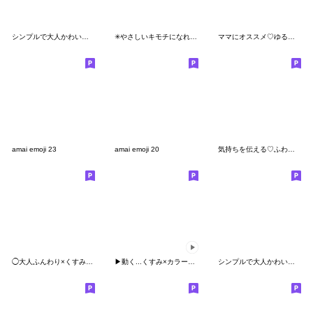
シンプルで大人かわいい！主婦絵文字
✳︎やさしいキモチになれる✳︎EMOJI#4
ママにオススメ♡ゆるカワ絵文字
amai emoji 23
amai emoji 20
気持ちを伝える♡ふわかわ絵文字 2
◯大人ふんわり×くすみEMOJI◯
▶︎動く...くすみ×カラーsimple...
シンプルで大人かわいい！主婦絵文字2