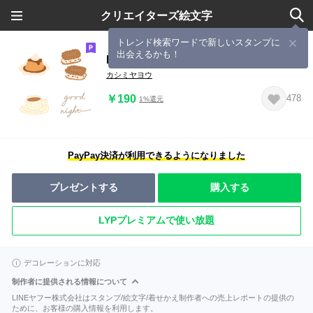
クリエイターズ絵文字
トレンド検索ワードで新しいスタンプに
出会えるかも！
Beige lovers Emoji
カシミヤヨウ
￥190
478
1%還元
PayPay決済が利用できるようになりました
プレゼントする
購入する
LYPプレミアムで使い放題
デコレーションに対応
制作者に提供される情報について
LINEヤフー株式会社はスタンプ/絵文字/着せかえ制作者への売上レポートの提供の
ために、お客様の購入情報を利用します。