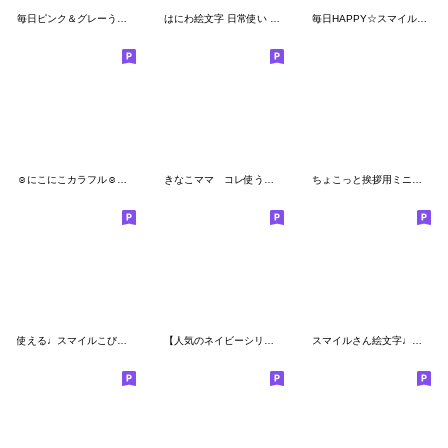
毎日ピンク＆グレーうさぎ絵文字
はにわ絵文字 日常使い 敬語・丁寧語セリフ
毎日HAPPY☆スマイルミニスタンプ絵文字
☺︎にこにこカラフル☺︎敬語mix
きなこママ コレ使うやつ
ちょこっと挨拶用ミニスタンプ☆
使える♩スマイルこびと絵文字
【人気のネイビーシリーズ】一言絵文字
スマイルさん絵文字♩ミニスタンプも◎