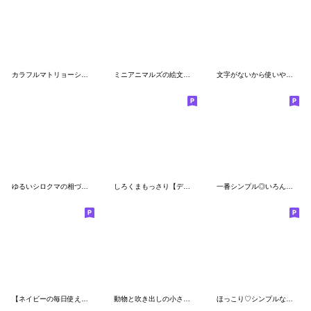
カラフルマトリョーシカ⭐︎絵文字
ミニアニマルズの絵文字・通年編
文字がないから使いやすい＊ゆるパンダ
ゆるいシロクマの相づち絵文字
しろくまもっさり【デカ文字】
一番シンプル◎いろんな顔の絵文字セット◎
【ネイビーの毎日使える絵文字たち】
動物と吹き出しの小さなスタンプ♡敬語付き
ほっこり♡シンプルな絵文字