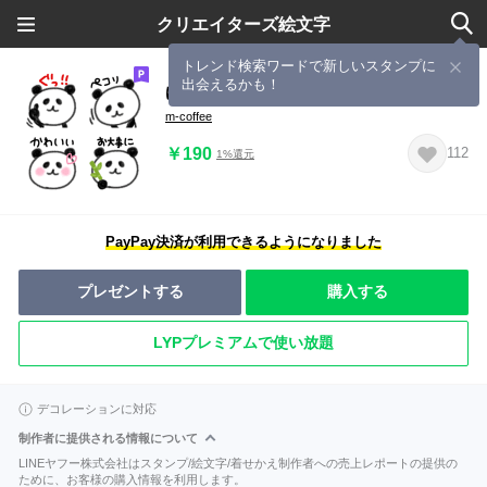
クリエイターズ絵文字
トレンド検索ワードで新しいスタンプに
出会えるかも！
ゆるパンダ絵文字
m-coffee
￥190
112
1%還元
PayPay決済が利用できるようになりました
プレゼントする
購入する
LYPプレミアムで使い放題
デコレーションに対応
制作者に提供される情報について
LINEヤフー株式会社はスタンプ/絵文字/着せかえ制作者への売上レポートの提供の
ために、お客様の購入情報を利用します。