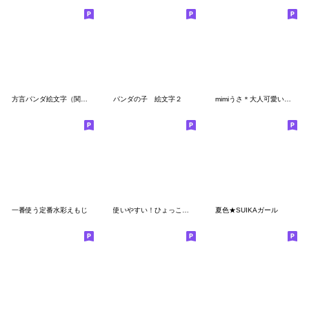
方言パンダ絵文字（関西弁）
パンダの子 絵文字２
mimiうさ＊大人可愛い〜絵文字〜
一番使う定番水彩えもじ
使いやすい！ひょっこりしろくまの絵文字
夏色★SUIKAガール