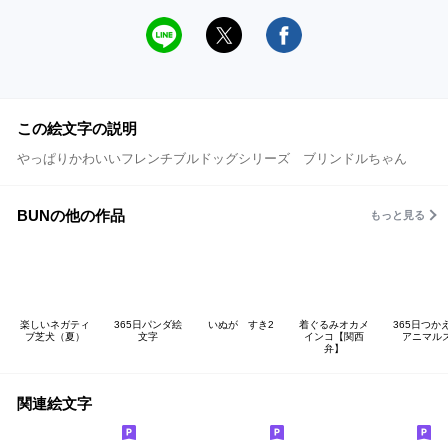
この絵文字の説明
やっぱりかわいいフレンチブルドッグシリーズ ブリンドルちゃん
BUNの他の作品
もっと見る
楽しいネガティ
365日パンダ絵
いぬが すき2
着ぐるみオカメ
365日つか
ブ芝犬（夏）
文字
インコ【関西
アニマル
弁】
関連絵文字