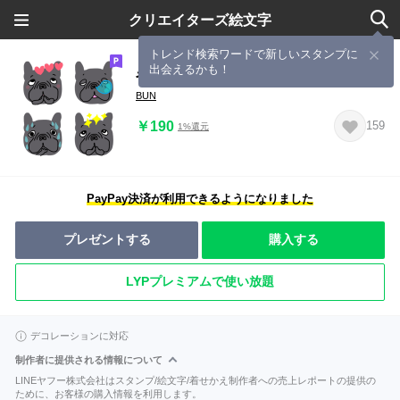
クリエイターズ絵文字
トレンド検索ワードで新しいスタンプに
出会えるかも！
やっぱりかわいいフレブルブリンドル
BUN
￥190
159
1%還元
PayPay決済が利用できるようになりました
プレゼントする
購入する
LYPプレミアムで使い放題
デコレーションに対応
制作者に提供される情報について
LINEヤフー株式会社はスタンプ/絵文字/着せかえ制作者への売上レポートの提供の
ために、お客様の購入情報を利用します。