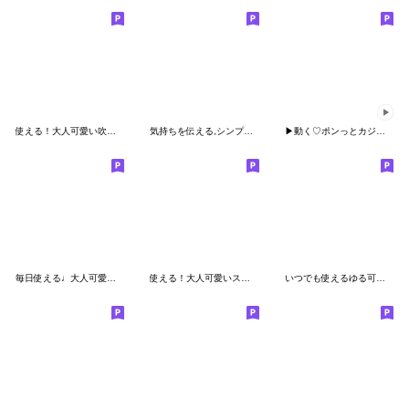
使える！大人可愛い吹き出しset♡
気持ちを伝える,シンプル,大人かわいい絵文
▶︎動く♡ポンっとカジュアル②
毎日使える♩大人可愛いスマイルさん絵文字
使える！大人可愛いスマイル絵文字♫
いつでも使えるゆる可愛い表情セット2