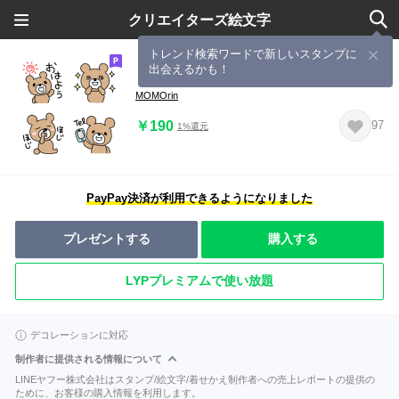
クリエイターズ絵文字
トレンド検索ワードで新しいスタンプに
出会えるかも！
くまっくま絵文字
MOMOrin
￥190
97
1%還元
PayPay決済が利用できるようになりました
プレゼントする
購入する
LYPプレミアムで使い放題
デコレーションに対応
制作者に提供される情報について
LINEヤフー株式会社はスタンプ/絵文字/着せかえ制作者への売上レポートの提供の
ために、お客様の購入情報を利用します。