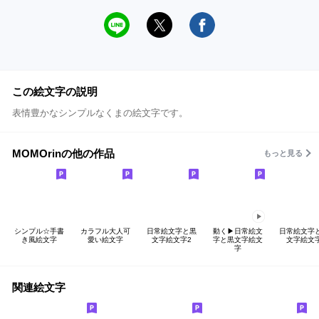
この絵文字の説明
表情豊かなシンプルなくまの絵文字です。
MOMOrinの他の作品
もっと見る
シンプル☆手書
カラフル大人可
日常絵文字と黒
動く▶日常絵文
日常絵文字
き風絵文字
愛い絵文字
文字絵文字2
字と黒文字絵文
文字絵文
字
関連絵文字