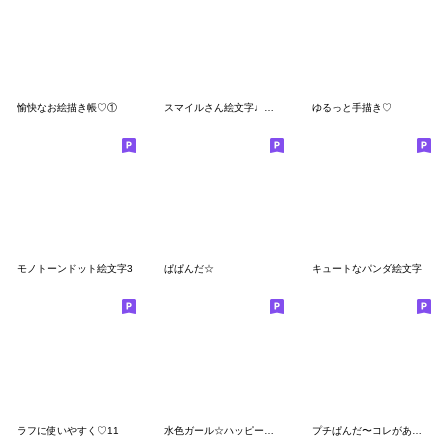
愉快なお絵描き帳♡①
スマイルさん絵文字♩ミニスタンプも◎
ゆるっと手描き♡
モノトーンドット絵文字3
ぱぱんだ☆
キュートなパンダ絵文字
ラフに使いやすく♡11
水色ガール☆ハッピー絵文字
プチぱんだ〜コレがあれば大丈夫♡絵文字