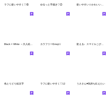
ラフに使いやすく♡⑥
ゆるっと手描き♡②
使いやすい☆かわいいカラフル絵文字
Black × White ～大人絵文字～
カラフリーEmoji☆
使える♩スマイルこびと絵文字
色とりどり絵文字
ラフに使いやすく♡12
うささん♥気持ち伝えたい