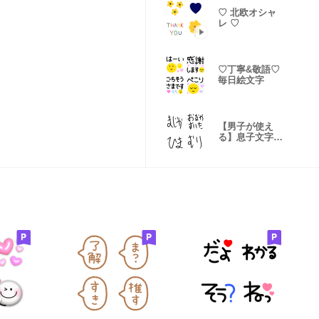
♡ 北欧オシャ
レ ♡
♡丁寧&敬語♡
毎日絵文字
【男子が使え
る】息子文字。
反抗期突入ー