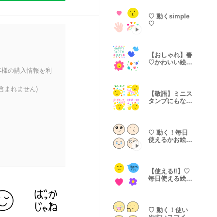
♡ 動くsimple
♡
【おしゃれ】春
♡かわいい絵文
字♡
客様の購入情報を利
含まれません)
【敬語】ミニス
タンプにもなる
♡スマイル♡
♡ 動く！毎日
使えるかお絵文
字♡
【使える‼︎】♡
毎日使える絵文
字♡
♡ 動く！使い