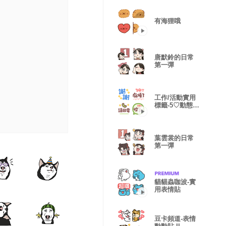
有海狸哦
唐默鈴的日常
第一彈
工作/活動實用
標籤-5♡動態表
情貼
葉雲裳的日常
第一彈
貓貓蟲咖波-實
用表情貼
豆卡頻道-表情