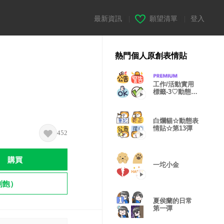
最新資訊
|
願望清單
|
登入
熱門個人原創表情貼
工作/活動實用
標籤-3♡動態表
情貼
白爛貓☆動態表
情貼☆第13彈
452
購買
一坨小金
到飽）
夏侯蘭的日常
第一彈