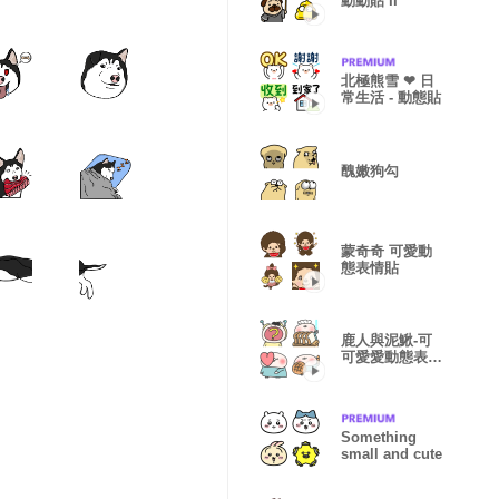
動動貼 II
北極熊雪 ❤ 日
常生活 - 動態貼
醜嫩狗勾
蒙奇奇 可愛動
態表情貼
鹿人與泥鰍-可
可愛愛動態表情
貼
Something
small and cute