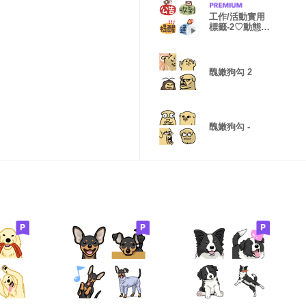
工作/活動實用
標籤-2♡動態表
情貼
醜嫩狗勾 2
醜嫩狗勾 -