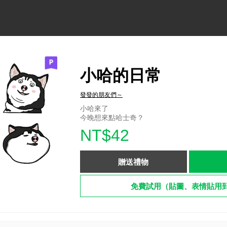
小哈的日常
發發的朋友們～
小哈來了
今晚想來點哈士奇？
NT$42
贈送禮物
免費試用（貼圖、表情貼用