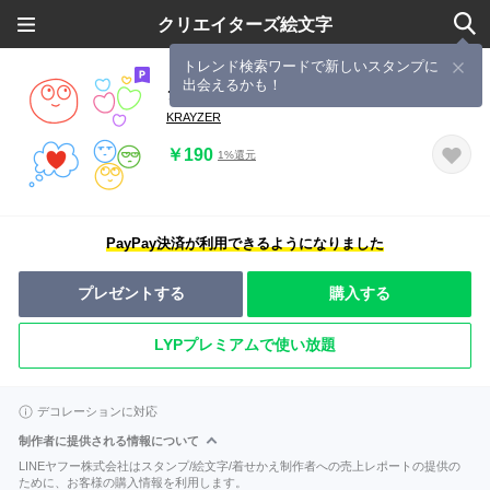
クリエイターズ絵文字
トレンド検索ワードで新しいスタンプに
出会えるかも！
シンプルカラフル♪スマイルEMOJI
KRAYZER
￥190
1%還元
PayPay決済が利用できるようになりました
プレゼントする
購入する
LYPプレミアムで使い放題
デコレーションに対応
制作者に提供される情報について
LINEヤフー株式会社はスタンプ/絵文字/着せかえ制作者への売上レポートの提供の
ために、お客様の購入情報を利用します。