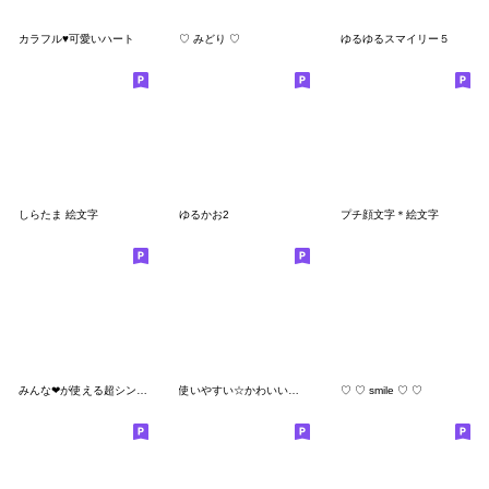
カラフル♥️可愛いハート
♡ みどり ♡
ゆるゆるスマイリー５
しらたま 絵文字
ゆるかお2
プチ顔文字＊絵文字
みんな❤が使える超シンプル絵文字ブラウン
使いやすい☆かわいいカラフル絵文字
♡ ♡ smile ♡ ♡