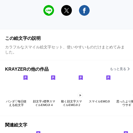
この絵文字の説明
カラフルなスマイル絵文字セット、使いやすいものだけまとめてみま
した。
KRAYZERの他の作品
もっと見る
パンダ♡毎日使
顔文字♪標準スマ
動く顔文字スマ
スマイルEMOJI
思ったより
える絵文字
イルEMOJI 4
イルEMOJI２
ウサギ
関連絵文字