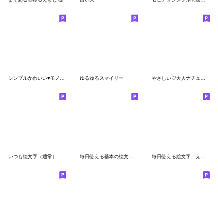
シンプルかわいい♥️モノクロハート
ゆるゆるスマイリー
やさしい♡大人ナチュラルな絵文字
いつも絵文字（通常）
毎日使える基本の絵文字(3)
毎日使える絵文字 えもじん2