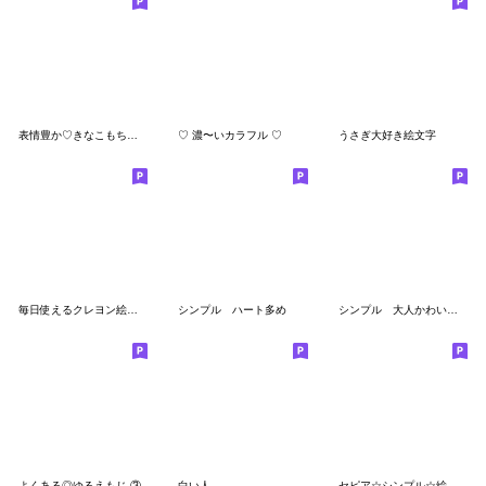
表情豊か♡きなこもちさん③【改】
♡ 濃〜いカラフル ♡
うさぎ大好き絵文字
毎日使えるクレヨン絵文字(2)
シンプル ハート多め
シンプル 大人かわいいパステル絵文字
よくある◎ゆるえもじ ③
白い人
セピア☆シンプル☆絵文字