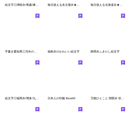
絵文字◎津軽弁/青森/東北/方言/デコ文字
毎日使える名古屋弁★シンプル白黒吹き出し
毎日使える北海道弁★シンプル手書き絵文字
手書き愛知県三河弁の絵文字
福島弁のかわいい絵文字
静岡弁ふきだし絵文字
絵文字◎福岡弁/博多/九州/方言/デコ文字
日本人の印鑑 Best40
万能ひとこと 関西弁 吹き出し 絵文字