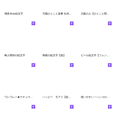
博多弁de絵文字
万能ひとこと返事 社内連絡編 メモ用紙風
大阪の人【ひとこと関西弁】
棒人間侍の絵文字
将棋の絵文字【改】
ビール絵文字【フォント】
ワレワレハ★ウチュウジンダ絵文字★宇宙人
ハッピー モアイ【絵文字】
使いやすい！ハンコの絵文字