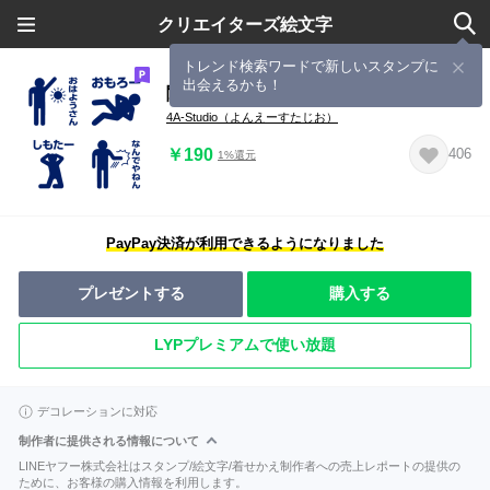
クリエイターズ絵文字
トレンド検索ワードで新しいスタンプに
出会えるかも！
関西弁ピクトグラム絵文字
4A-Studio（よんえーすたじお）
￥190
406
1%還元
PayPay決済が利用できるようになりました
プレゼントする
購入する
LYPプレミアムで使い放題
デコレーションに対応
制作者に提供される情報について
LINEヤフー株式会社はスタンプ/絵文字/着せかえ制作者への売上レポートの提供の
ために、お客様の購入情報を利用します。