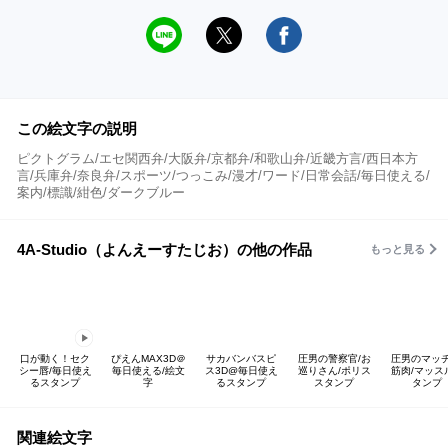
この絵文字の説明
ピクトグラム/エセ関西弁/大阪弁/京都弁/和歌山弁/近畿方言/西日本方
言/兵庫弁/奈良弁/スポーツ/つっこみ/漫才/ワード/日常会話/毎日使える/
案内/標識/紺色/ダークブルー
4A-Studio（よんえーすたじお）の他の作品
もっと見る
口が動く！セク
ぴえんMAX3D＠
サカバンバスピ
圧男の警察官/お
圧男のマッチ
シー唇/毎日使え
毎日使える/絵文
ス3D@毎日使え
巡りさん/ポリス
筋肉/マッス
るスタンプ
字
るスタンプ
スタンプ
タンプ
関連絵文字