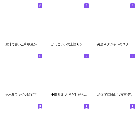
墨汁で書いた和紙風かっこいいサムライ言葉
かっこいい武士語★シンプル四角い吹き出し
死語＆ダジャレのスタンプ
栃木弁フキダシ絵文字
◆関西弁‼️ふきだしだらけ◆絵文字
絵文字◎岡山弁/方言/デコ文字