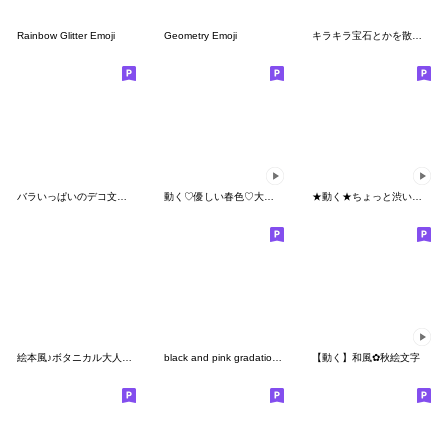
Rainbow Glitter Emoji
Geometry Emoji
キラキラ宝石とかを散らばめてみました
バラいっぱいのデコ文字+絵文字
動く♡優しい春色♡大人ガーリー♡
★動く★ちょっと渋い和柄の絵文字
絵本風♪ボタニカル大人のナチュラル絵文字
black and pink gradation emoji
【動く】和風✿秋絵文字