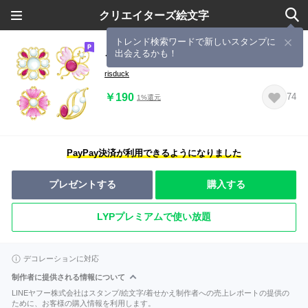
クリエイターズ絵文字
トレンド検索ワードで新しいスタンプに
出会えるかも！
フレーム絵文字 vol.27 真珠とルビー
risduck
￥190
74
1%還元
PayPay決済が利用できるようになりました
プレゼントする
購入する
LYPプレミアムで使い放題
デコレーションに対応
制作者に提供される情報について
LINEヤフー株式会社はスタンプ/絵文字/着せかえ制作者への売上レポートの提供の
ために、お客様の購入情報を利用します。