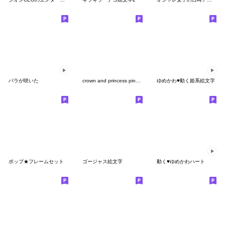
バラが咲いた
crown and princess pink emoji2
ゆめかわ♥動く姫系絵文字
ポップ★フレームセット
ゴージャス絵文字
動く♥ゆめかわハート