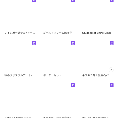
レインボー調デコ×アートシルエット絵文字
ゴールドフレーム絵文字
Studded of Shine Emoji
秋冬クリスタルアート×シルエット絵文字
ボーダーセット
キラキラ輝く誕生石パワーストーン
シオンCEOのエンターテイメント絵文字
キラキラ デコ絵文字2
オシャレ女子の日時アクセサリー風