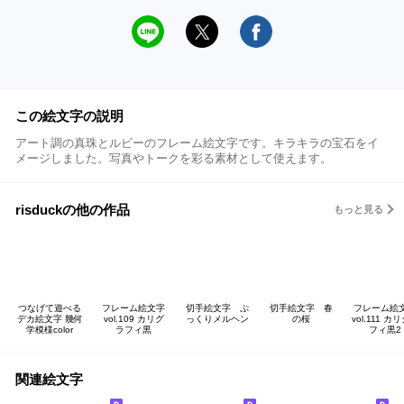
この絵文字の説明
アート調の真珠とルビーのフレーム絵文字です。キラキラの宝石をイ
メージしました。写真やトークを彩る素材として使えます。
risduckの他の作品
もっと見る
つなげて遊べる
フレーム絵文字
切手絵文字 ぷ
切手絵文字 春
フレーム絵
デカ絵文字 幾何
vol.109 カリグ
っくりメルヘン
の桜
vol.111 カ
学模様color
ラフィ黒
フィ黒2
関連絵文字